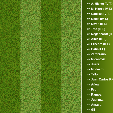
=> A. Hierro (IV T.)
=> M. Hierro (V T.)
=> Canillas (V T.)
=> Recio (IV T.)
=> Rivas (II T.)
=> Toto (III T.)
=> Regenhardt (III 
=> Albis (III T.)
=> Ernesto (II T.)
=> Gabi (II T.)
=> Zambrano
=> Micanovic
=> Juani
=> Modesto
=> Tello
=> Juan Carlos P.N.
=> Añon
=> Feu
=> Ramos.
=> Juanma.
=> Amaya
=> Gil