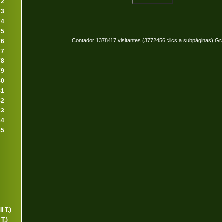
72
73
74
75
Contador 1378417 visitantes (3772456 clics a subpáginas) Gr
76
77
78
79
80
81
82
83
84
85
I T.)
T.)