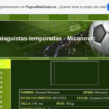
 gratuitamente con
PaginaWebGratis.es
. ¿Quieres tener tu propio sitio web?
laguistas-temporadas - Micanovic
DA
42
43
44
45
46
NOMBRE:
Zlatomir Micanovic
AP
ODO
:
Micanovic
47
FECHA NACIMIENTO:
08/12/1954
LU
GAR:
Zrenjanin (Serb
48
TALLA:
1'84 mts
PESO:
80
kgs
49