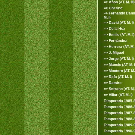
=> Añon (AT. M. III)
=> Cherino
=> Fernando Danie
M. I)
=> David (AT. M. I)
=> De la Hoz
=> Emilio (AT. M. I)
=> Fernández
=> Herrera (AT. M. 
=> J. Miguel
=> Jorge (AT. M. I)
=> Manolo (AT. M. I
=> Montero (AT. M.
=> Rafa (AT. M. I)
=> Ramiro
=> Serrano (AT. M.
=> Villar (AT. M. I)
Temporada 1985-
Temporada 1986-
Temporada 1987-
Temporada 1988-
Temporada 1989-
Temporada 1990-