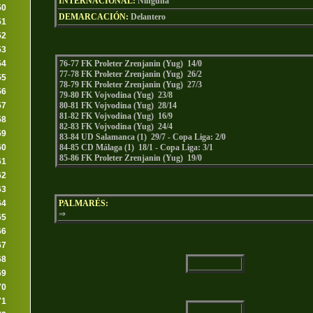
INTERNACIONAL:
Ninguna
50
DEMARCACIÓN:
Delantero
51
52
53
54
76-77 FK Proleter Zrenjanin (Yug) 14/0
77-78 FK Proleter Zrenjanin (Yug) 26/2
55
78-79 FK Proleter Zrenjanin (Yug) 27/3
56
79-80 FK Vojvodina (Yug) 23/8
57
80-81 FK Vojvodina (Yug) 28/14
81-82 FK Vojvodina (Yug) 16/9
58
82-83 FK Vojvodina (Yug) 24/4
59
83-84 UD Salamanca (1) 29/7 - Copa Liga: 2/0
60
84-85 CD Málaga (1) 18/1 - Copa Liga: 3/1
85-86 FK Proleter Zrenjanin (Yug) 19/0
61
62
63
64
PALMARÉS:
⇒
65
66
67
68
69
70
71