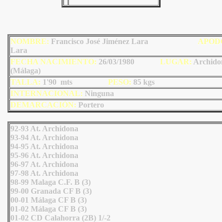
NOMBRE:
Francisco José Jiménez Lara
AP
OD
Lara
FECHA NACIMIENTO:
26/03/1980
LUGAR:
Archido
(Málaga)
TALLA:
1'90 mts
PESO:
85
kgs
INTERNACIONAL:
Ninguna
DEMARCACIÓN:
Portero
92-93 At. Archidona
93-94 At. Archidona
94-95 At. Archidona
95-96 At. Archidona
96-97 At. Archidona
97-98 At. Archidona
98-99 Malaga C.F. B (3)
99-00 Granada CF B (3)
00-01 Málaga CF B (3)
01-02 Málaga CF B (3)
01-02 CD Calahorra (2B) 1/-2