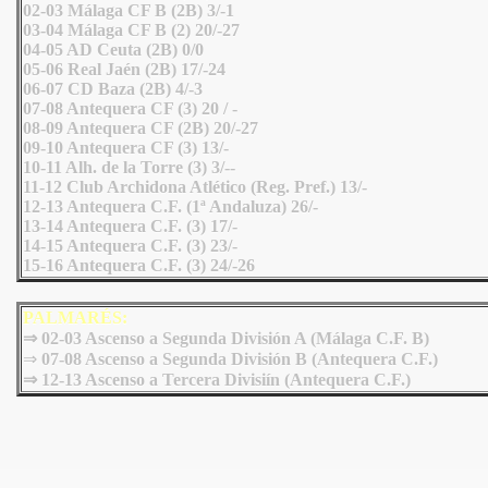
02-03 Málaga CF B (2B) 3/-1
03-04 Málaga CF B (2) 20/-27
04-05 AD Ceuta (2B) 0/0
05-06 Real Jaén (2B) 17/-24
06-07 CD Baza (2B) 4/-3
07-08 Antequera CF (3) 20 / -
08-09 Antequera CF (2B) 20/-27
09-10 Antequera CF (3) 13/-
10-11 Alh. de la Torre (3) 3/--
11-12 Club Archidona Atlético (Reg. Pref.) 13/-
12-13 Antequera C.F. (1ª Andaluza) 26/-
13-14 Antequera C.F. (3) 17/-
14-15 Antequera C.F. (3) 23/-
15-16 Antequera C.F. (3) 24/-26
PALMARÉS:
⇒ 02-03 Ascenso a Segunda División A (Málaga C.F. B)
⇒
07-08 Ascenso a Segunda División B (Antequera C.F.)
⇒ 12-13 Ascenso a Tercera Divisiín (Antequera C.F.)