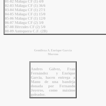
01-02 Málaga CF (1) 4/0
02-03 Málaga CF (1) 36/6
03-04 Málaga CF (1) 27/1
04-05 Málaga CF (1) 15/0
05-06 Málaga CF (1) 12/0
06-07 Málaga CF (2) 3/0
07-08 Hércules CF (2) 5/0
08-09 Antequera C.F. (2B)
Gentileza A. Enrique García
Moreno
Andres Gálvez, Fran
Fernández y Enrique
Garcia, hacen entrega a
Manu de una bandeja
donada por Fernando
Joyeros, como máximo
goleador.