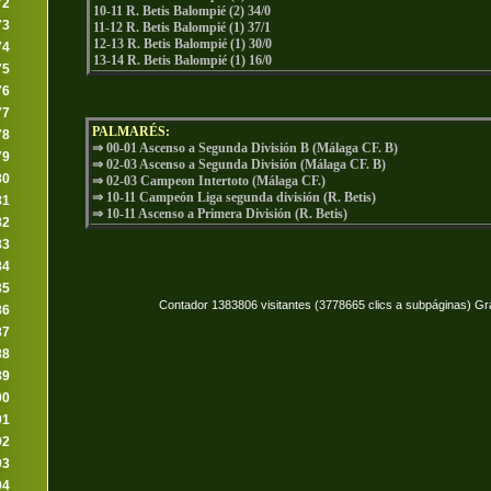
72
10-11 R. Betis Balompié (2) 34/0
73
11-12 R. Betis Balompié (1) 37/1
12-13 R. Betis Balompié (1) 30/0
74
13-14 R. Betis Balompié (1) 16/0
75
76
77
PALMARÉS:
78
⇒ 00-01 Ascenso a Segunda División B (Málaga CF. B)
79
⇒ 02-03 Ascenso a Segunda División (Málaga CF. B)
80
⇒ 02-03 Campeon Intertoto (Málaga CF.)
⇒ 10-11 Campeón Liga segunda división (R. Betis)
81
⇒
10-11 Ascenso a Primera División (R. Betis)
82
83
84
85
Contador 1383806 visitantes (3778665 clics a subpáginas) Gr
86
87
88
89
90
91
92
93
94