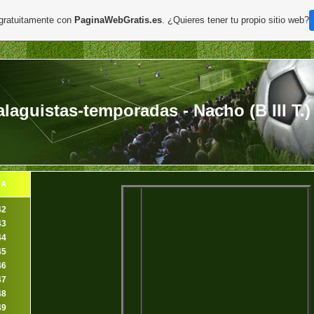
 gratuitamente con
PaginaWebGratis.es
. ¿Quieres tener tu propio sitio web?
aguistas-temporadas - Nacho (B III T.)
DA
42
43
44
45
46
47
48
49