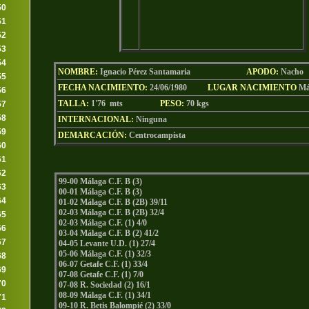
50
51
52
53
54
NOMBRE:
Ignacio Pérez Santamaria
AP
ODO
:
Nacho
55
FECHA NACIMIENTO:
24/06/1980
LUGAR NACIMIENTO
Má
56
TALLA:
1'76 mts
PESO:
70
kgs
57
58
INTERNACIONAL:
Ninguna
59
DEMARCACIÓN:
Centrocampista
60
61
62
99-00 Málaga C.F. B (3)
63
00-01 Málaga C.F. B (3)
64
01-02 Málaga C.F. B (2B) 39/11
02-03 Málaga C.F. B (2B) 32/4
65
02-03 Málaga C.F. (1) 4/0
66
03-04 Málaga C.F. B (2) 41/2
67
04-05 Levante U.D. (1) 27/4
05-06 Málaga C.F. (1) 32/3
68
06-07 Getafe C.F. (1) 33/4
69
07-08 Getafe C.F. (1) 7/0
70
07-08 R. Sociedad (2) 16/1
08-09 Málaga C.F. (1) 34/1
71
09-10 R. Betis Balompié (2) 33/0