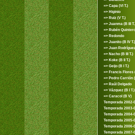
=> Capa (VI T.)
=> Higinio
=> Ruiz (V T.)
=> Juanma (B III T.
=> Rubén Quinter
=> Redondo
=> Juanito (B IV T.
=> Juan Rodríguez (
=> Nacho (B III T.)
=> Koke (B II T.)
=> Geijo (B I T.)
=> Francis Flores (
=> Pedro Carrión (I
=> Raúl Delgado
=> Vázquez (B I T.)
=> Caracol (B V)
Temporada 2002-
Temporada 2003-
Temporada 2004-
Temporada 2005-
Temporada 2006-
Temporada 2007-