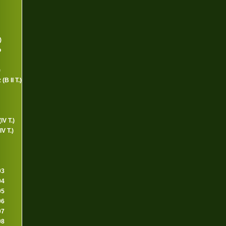
)
o
)
B II T.)
IV T.)
V T.)
03
04
05
06
07
08