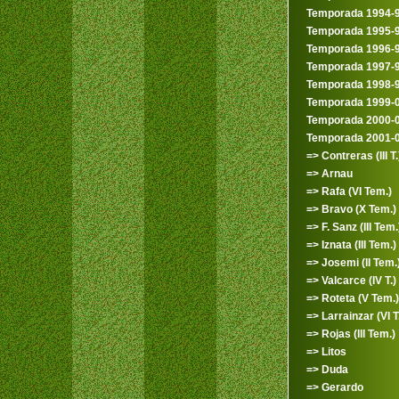
Temporada 1994-
Temporada 1995-
Temporada 1996-
Temporada 1997-
Temporada 1998-
Temporada 1999-
Temporada 2000-
Temporada 2001-
=> Contreras (III T.
=> Arnau
=> Rafa (VI Tem.)
=> Bravo (X Tem.)
=> F. Sanz (III Tem.
=> Iznata (III Tem.)
=> Josemi (II Tem.
=> Valcarce (IV T.)
=> Roteta (V Tem.)
=> Larrainzar (VI T
=> Rojas (III Tem.)
=> Litos
=> Duda
=> Gerardo