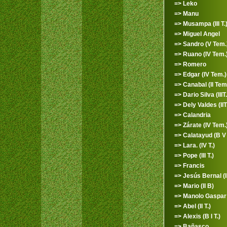
=> Leko
=> Manu
=> Musampa (III T.
=> Miguel Angel
=> Sandro (V Tem.
=> Ruano (IV Tem.
=> Romero
=> Edgar (IV Tem.)
=> Canabal (II Tem
=> Dario Silva (IIIT.
=> Dely Valdes (IIT
=> Calandria
=> Zárate (IV Tem.
=> Calatayud (B V 
=> Lara. (IV T.)
=> Pope (III T.)
=> Francis
=> Jesús Bernal (III
=> Mario (II B)
=> Manolo Gaspar
=> Abel (II T.)
=> Alexis (B I T.)
=> Bañasco