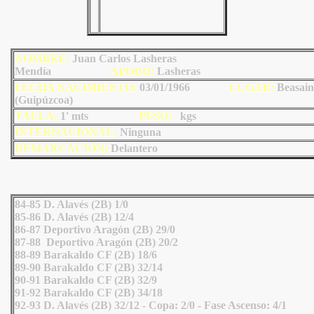
NOMBRE:
Juan Carlos Lasheras
Mendía
AP
ODO
:
Lasheras
FECHA NACIMIENTO:
03/01/1966
LU
GAR:
Beasain
(Guipúzcoa)
TALLA:
1' mts
PESO:
kgs
INTERNACIONAL:
Ninguna
DEMARCACIÓN:
Delantero
84-85 D. Alavés (2B) 1/0
85-86 D. Alavés (2B) 12/4
86-87 Deportivo Aragón (2B) 29/0
87-88 Deportivo Aragón (2B) 20/2
88-89 Barakaldo CF (2B) 18/6
89-90 Barakaldo CF (2B) 32/14
90-91 Barakaldo CF (2B) 32/9
91-92 Barakaldo CF (2B) 34/18
92-93 D. Alavés (2B) 32/12 - Copa: 2/0 - Fase Ascenso: 4/1