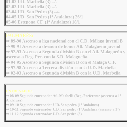
01-02 UD. Marbella (3) --/-
02-03 UD. Marbella (3) --/-
03-04 UD. San Pedro (3) --/-
04-05 UD. San Pedro (1ª Andaluza) 26/1
05-06 Estepona CF. (1ª Andaluza) 18/1
PALMARÉS:
⇒ 89-90 Ascenso a liga nacional con el C.D. Málaga juvenil B
⇒ 90-91 Ascenso a division de honor Atl. Malagueño juvenil
⇒ 92-93 Ascenso a Segunda división B con el Atl. Malagueño y
ascenso a Reg. Pre. con la S.D. Malagueña.
⇒ 94-95 Ascenso a Segunda división B con el Málaga C.F.
⇒ 97-98 Ascenso a Tercera división con la U.D. Marbella
⇒ 02-03 Ascenso a Segunda división B con la U.D. Marbella
ENTRENADOR:
⇒ 08-09 Segundo entrenador Atl. Marbelli (Reg. Preferente (ascenso a 1ª
Andaluza)
⇒ 09-10 Segundo entrenador U.D. San pedro (1ª Andaluza)
⇒ 10-11 Segundo entrenador U.D. San pedro (1ª Andaluza (ascenso a 3ª)
⇒ 11-12 Segundo entrenador U.D. San pedro (3)