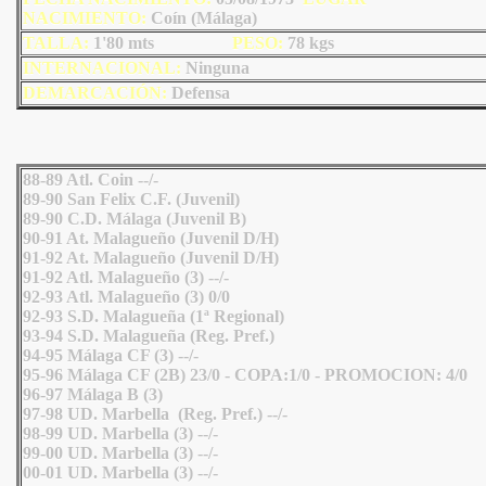
NACIMIENTO:
Coín (Málaga)
TALLA:
1'80 mts
PESO:
78
kgs
INTERNACIONAL:
Ninguna
DEMARCACIÓN:
Defensa
88-89 Atl. Coin --/-
89-90 San Felix C.F. (Juvenil)
89-90 C.D. Málaga (Juvenil B)
90-91 At. Malagueño (Juvenil D/H)
91-92 At. Malagueño (Juvenil D/H)
91-92 Atl. Malagueño (3) --/-
92-93 Atl. Malagueño (3) 0/0
92-93 S.D. Malagueña (1ª Regional)
93-94 S.D. Malagueña (Reg. Pref.)
94-95 Málaga CF (3) --/-
95-96 Málaga CF (2B) 23/0 - COPA:1/0 - PROMOCION: 4/0
96-97 Málaga B (3)
97-98 UD. Marbella (Reg. Pref.) --/-
98-99 UD. Marbella (3) --/-
99-00 UD. Marbella (3) --/-
00-01 UD. Marbella (3) --/-