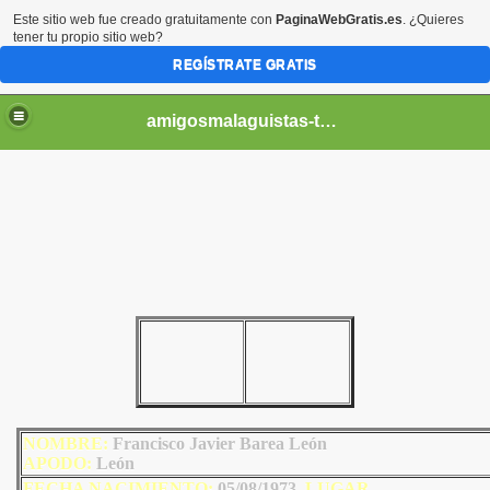
Este sitio web fue creado gratuitamente con
PaginaWebGratis.es
. ¿Quieres
tener tu propio sitio web?
REGÍSTRATE GRATIS
amigosmalaguistas-temporadas
NOMBRE:
Francisco Javier Barea León
AP
ODO
:
León
FECHA NACIMIENTO:
05/08/1973
LU
GAR