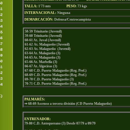
50
TALLA:
1'73 mts
PESO:
73
kgs
51
INTERNACIONAL:
Ninguna
52
DEMARCACIÓN:
Defensa/Centrocampista
53
54
58-59 Trinitario (Juvenil)
55
59-60 Trinitario (Juvenil)
56
60-61 At. Juval (Juvenil)
57
61-62 At. Malagueño (Juvenil)
62-63 At. Malagueño (Juvenil)
58
63-64 At. Malagueño (3)
59
64-65 At. Malagueño (3)
60
65-66 At. Marbella (3)
66-67 At. Algeciras (3)
61
67-68 C.D. Puerto Malagueño (Reg. Pref.)
62
68-69 C.D. Puerto Malagueño (Reg. Pref.)
63
69-70 C.D. Puerto Malagueño (3)
70-71 C.D. Puerto Malagueño (Reg. Pref.)
64
.)
PALMARÉS:
⇒ 68-69 Ascenso a tercera división (CD Puerto Malagueño)
ENTRENADOR:
79-80 C.D. Antequerano (3) Desde 07/79 a 09/79