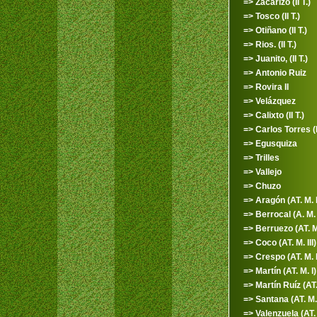
=> Zacarizo (II T.)
=> Tosco (II T.)
=> Otiñano (II T.)
=> Rios. (II T.)
=> Juanito, (II T.)
=> Antonio Ruiz
=> Rovira II
=> Velázquez
=> Calixto (II T.)
=> Carlos Torres (II
=> Egusquiza
=> Trilles
=> Vallejo
=> Chuzo
=> Aragón (AT. M. I
=> Berrocal (A. M. 
=> Berruezo (AT. M.
=> Coco (AT. M. III)
=> Crespo (AT. M. I
=> Martín (AT. M. I)
=> Martín Ruíz (AT.
=> Santana (AT. M.
=> Valenzuela (AT. 