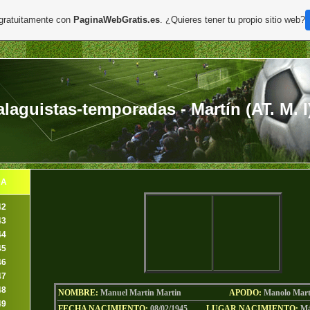
 gratuitamente con
PaginaWebGratis.es
. ¿Quieres tener tu propio sitio web?
aguistas-temporadas - Martín (AT. M. I
DA
42
43
44
45
46
47
48
NOMBRE:
Manuel Martin Martin
AP
ODO
:
Manolo Mart
49
FECHA NACIMIENTO:
08/02/1945
LU
GAR NACIMIENTO:
Má