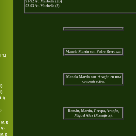
91-92 At. Marbella (2B)
92-93 At. Marbella (2)
Manolo Martín con Pedro Berruezo.
 T.)
Manolo Martín con Aragón en una
concentración.
I)
I)
 I)
)
Román, Martín, Crespo, Aragón,
Miguel Alba (Masajista).
 M. I)
 V)
M. I)