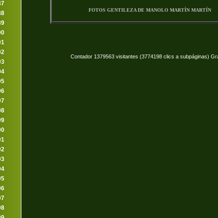
87
FOTOS GENTILEZA DE MANOLO MARTÍN MARTÍN
88
89
90
91
92
Contador 1379563 visitantes (3774198 clics a subpáginas) Gr
93
94
95
96
97
98
99
00
01
02
03
04
05
06
07
08
09