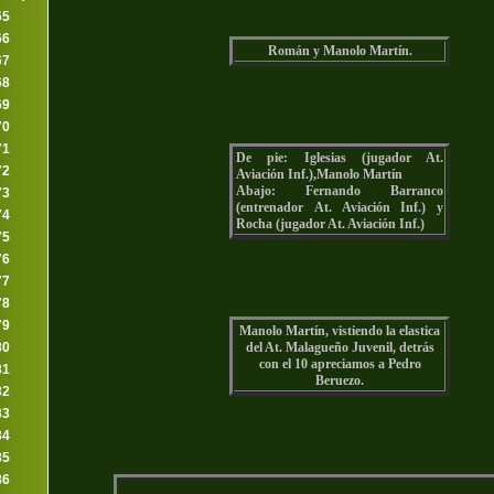
65
66
Román y Manolo Martín.
67
68
69
70
71
De pie: Iglesias (jugador At.
72
Aviación Inf.),Manolo Martín
Abajo: Fernando Barranco
73
(entrenador At. Aviación Inf.) y
74
Rocha (jugador At. Aviación Inf.)
75
76
77
78
79
Manolo Martín, vistiendo la elastica
del At. Malagueño Juvenil, detrás
80
con el 10 apreciamos a Pedro
81
Beruezo.
82
83
84
85
86