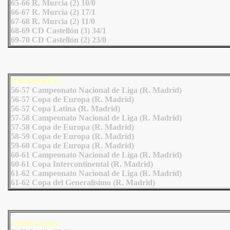
65-66 R. Murcia (2) 10/0
66-67 R. Murcia (2) 17/1
67-68 R. Murcia (2) 11/0
68-69 CD Castellón (3) 34/1
69-70 CD Castellón (2) 23/0
PALMARÉS:
56-57 Campeonato Nacional de Liga (R. Madrid)
56-57 Copa de Europa (R. Madrid)
56-57 Copa Latina (R. Madrid)
57-58 Campeonato Nacional de Liga (R. Madrid)
57-58 Copa de Europa (R. Madrid)
58-59 Copa de Europa (R. Madrid)
59-60 Copa de Europa (R. Madrid)
60-61 Campeonato Nacional de Liga (R. Madrid)
60-61 Copa Intercontinental (R. Madrid)
61-62 Campeonato Nacional de Liga (R. Madrid)
61-62 Copa del Generalisimo (R. Madrid)
ENTRENADOR: