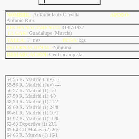
NOMBRE:
Antonio Ruiz Cervilla
AP
ODO
:
Antonio Ruiz
FECHA NACIMIENTO:
31/07/1937
LU
GAR:
Guadalupe (Murcia)
TALLA:
1' mts
PESO:
kgs
INTERNACIONAL:
Ninguna
DEMARCACIÓN:
Centrocampista
54-55 R. Madrid (Juv) --/-
55-56 R. Madrid (Juv) --/-
56-57 R. Madrid (1) 1/0
57-58 R. Madrid (1) 4/0
58-59 R. Madrid (1) 11/2
59-60 R. Madrid (1) 24/0
60-61 R. Madrid (1) 10/1
61-62 R. Madrid (1) 10/0
62-63 Deportivo (1) 23/1
63-64 CD Málaga (2) 26/-
64-65 R. Murcia (1) 16/1