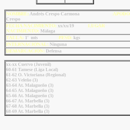
NOMBRE:
Andrés Crespo Carmona
AP
ODO
Crespo
FECHA NACIMIENTO:
xx/xx/19
LU
GAR
NACIMIENTO:
Málaga
TALLA:
1' mts
PESO:
kgs
INTERNACIONAL:
Ninguna
DEMARCACIÓN:
Defensa
xx-xx Cuervo (Juvenil)
60-61 Tamese (Liga Local)
61-62 O. Victoriana (Regional)
62-63 Veleño (3)
63-64 At. Malagueño (3)
64-65 At. Malagueño (3)
65-66 At. Malagueño (3)
66-67 At. Marbella (3)
67-68 At. Marbella (3)
68-69 At. Marbella (3)