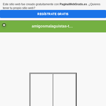
Este sitio web fue creado gratuitamente con
PaginaWebGratis.es
. ¿Quieres
tener tu propio sitio web?
REGÍSTRATE GRATIS
amigosmalaguistas-temporadas