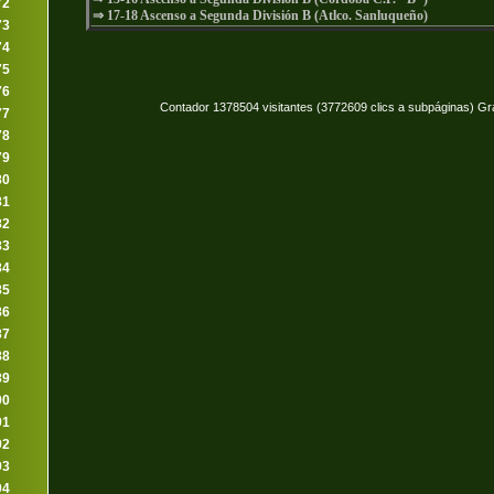
72
⇒
17-18 Ascenso a Segunda División B (Atlco. Sanluqueño)
73
74
75
76
Contador 1378504 visitantes (3772609 clics a subpáginas) Gr
77
78
79
80
81
82
83
84
85
86
87
88
89
90
91
92
93
94