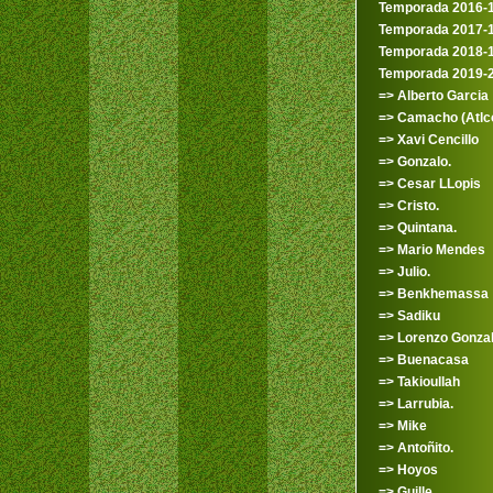
Temporada 2016-
Temporada 2017-
Temporada 2018-
Temporada 2019-
=> Alberto Garcia
=> Camacho (Atlco
=> Xavi Cencillo
=> Gonzalo.
=> Cesar LLopis
=> Cristo.
=> Quintana.
=> Mario Mendes
=> Julio.
=> Benkhemassa
=> Sadiku
=> Lorenzo Gonza
=> Buenacasa
=> Takioullah
=> Larrubia.
=> Mike
=> Antoñito.
=> Hoyos
=> Guille