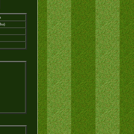
a
ba)