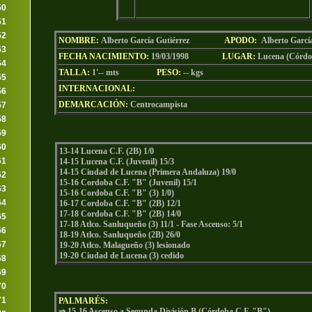
50
51
52
NOMBRE:
Alberto García Gutiérrez
AP
ODO
:
Alberto Garcí
53
FECHA NACIMIENTO:
19/03/1998
LU
GAR:
Lucena (Córdo
54
TALLA:
1'-- mts
PESO:
--
kgs
55
INTERNACIONAL:
56
DEMARCACIÓN:
Centrocampista
57
58
59
60
13-14 Lucena C.F. (2B) 1/0
61
14-15 Lucena C.F. (Juvenil) 15/3
14-15 Ciudad de Lucena (Primera Andaluza) 19/0
62
15-16 Cordoba C.F. "B" (Juvenil) 15/1
63
15-16 Cordoba C.F. "B" (3) 1/0)
64
16-17 Cordoba C.F. "B" (2B) 12/1
17-18 Cordoba C.F. "B" (2B) 14/0
65
17-18 Atlco. Sanluqueño (3) 11/1 - Fase Ascenso: 5/1
66
18-19 Atlco. Sanluqueño (2B) 26/0
67
19-20 Atlco. Malagueño (3) lesionado
19-20 Ciudad de Lucena (3) cedido
68
69
70
71
PALMARÉS:
⇒
15-16 Ascenso a Segunda División B (Córdoba C.F. "B")