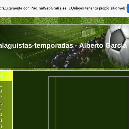
 gratuitamente con
PaginaWebGratis.es
. ¿Quieres tener tu propio sitio web?
aguistas-temporadas - Alberto Garcia
DA
42
43
44
45
46
47
48
49