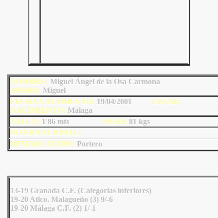
NOMBRE:
Miguel Ángel de la Osa Carmona
AP
ODO
:
Miguel
FECHA NACIMIENTO:
19/04/2001
LU
GAR
NACIMIENTO:
Málaga
TALLA:
1'86 mts
PESO:
81
kgs
INTERNACIONAL:
DEMARCACIÓN:
Portero
13-19 Granada C.F. (Categorias inferiores)
19-20 Atlco. Malagueño (3) 9/-6
19-20 Málaga C.F. (2) 1/-1