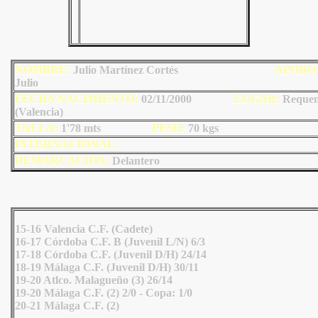
NOMBRE:
Julio Martínez Cortés
AP
ODO
Julio
FECHA NACIMIENTO:
02/11/2000
LU
GAR:
Reque
(Valencia)
TALLA:
1'78 mts
PESO:
70
kgs
INTERNACIONAL:
DEMARCACIÓN:
Delantero
15-16 Valencia C.F. (Cadete)
16-17 Córdoba C.F. B (Juvenil L/N) 6/3
17-18 Córdoba C.F. (Juvenil D/H) 24/14
18-19 Málaga C.F. (Juvenil D/H) 30/11
19-20 Atlco. Malagueño (3) 26/14
19-20 Málaga C.F. (2) 2/0 - Copa: 1/0
20-21 Málaga C.F. (2)