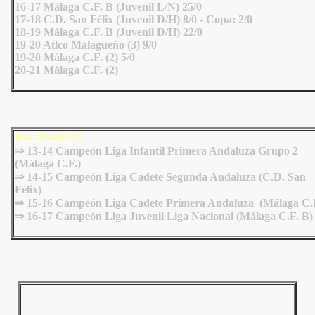
16-17 Málaga C.F. B (Juvenil L/N) 25/0
17-18 C.D. San Félix (Juvenil D/H) 8/0 - Copa: 2/0
18-19 Málaga C.F. B (Juvenil D/H) 22/0
19-20 Atlco Malagueño (3) 9/0
19-20 Málaga C.F. (2) 5/0
20-21 Málaga C.F. (2)
PALMARÉS:
⇒ 13-14 Campeón Liga Infantil Primera Andaluza Grupo 2
(Málaga C.F.)
⇒
14-15 Campeón Liga Cadete Segunda Andaluza (C.D. San
Félix)
⇒
15-16 Campeón Liga Cadete Primera Andaluza (Málaga C.F
⇒
16-17 Campeón Liga Juvenil Liga Nacional (Málaga C.F. B)