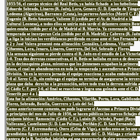
1955/56, el cuerpo técnico del Real Betis, ya había fichado a los futbolistas
Eduardo Sobrado, Linares (R. Jaén), Lora, Genaro (U. D. España de Tánger
Ledesma (Algeciras), Barranco (Ceuta), los porteros Américo (Motril C. F.),
Eugenio (R. Betis Amateur), Valiente II (cedido por el At. de Madrid a la
Cultural Leonesa), a todos ellos se uniría más tarde el delantero centro Bote
quien estaba cedido por el At. de Madrid al R. Murcia. Ya comenzada la
temporada se incorporan Cela (cedido por el R. Madrid) y Cabrera (R. Jaén
La liga la inician los verdiblancos perdiendo en casa ante el San Fernando 
a 2 y José Valera presentó esta alineación: González, Ledesma, Vilariño,
Cifuentes, Lora, Jenaro, Linares, Guerrero, Del Sol, Sobrado y Flores.
A la semana siguiente se pierde contra el R. Jaén en el estadio de La Victori
1-0. Tras dos derrotas consecutivas, el R. Betis se hallaba en zon a de descen
en la decimoquinta plaza, mientras que los jiennenses ocupaban la primera
plaza, el cual no abandonaron en toda la temporada y ascendieron a Prime
División. Ya en la tercera jornada el equipo reacciona y acaba endosándole
5-0 al Xerez C. D., sin embrago el equipo no termina de asegurarse la tercer
plaza que daba derecho a la promoción, sobre todo tras la derrota sufrida 
el Cádiz C. F. por 2-0, al final se reacciona y logra una goleada ante el C. D.
Tenerife por 4 a 1.
Esta fue la alineación: Américo, Cifuentes, Vilariño, Portu, Lora, Gabilondo
Florez, Sobrado, Botella, Guerrero y Luis del Sol.
Como anteriormente comento, no pudo lograrse el Ascenso a Primera Divis
a principios del mes de Julio de 1956, se hacen públicos los nuevos fichajes d
conjunto bético: Ramoncito (Cádiz C. F.), Luisín (R. Oviedo), Paqui (Rayo
Vallecano), Castellanos (U. D. Las Palmas), Periñán (C. D. San Fernando),
Roberto (C. F. Extremadura), Otero (Celta de Vigo), a todos estos se les une 
grandísima figura como León Lasa, procedente del C. D. Málaga y criado e
cantera de la R. Sociedad, iniciaba así una trayectoria de siete temporadas