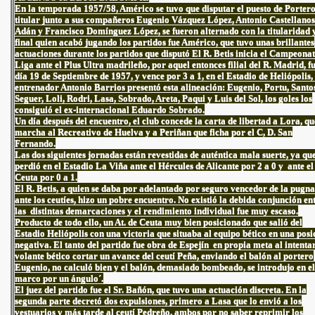
En la temporada 1957/58, Américo se tuvo que disputar el puesto de Porter
titular junto a sus compañeros Eugenio Vázquez López, Antonio Castellanos
Adán y Francisco Domínguez López, se fueron alternado con la titularidad y
final quien acabó jugando los partidos fue Américo, que tuvo unas brillantes
actuaciones durante los partidos que disputó El R. Betis inicia el Campeona
Liga ante el Plus Ultra madrileño, por aquel entonces filial del R. Madrid, fu
día 19 de Septiembre de 1957, y vence por 3 a 1, en el Estadio de Heliópolis, 
entrenador Antonio Barrios presentó esta alineación: Eugenio, Portu, Santo
Seguer, Loli, Rodri, Lasa, Sobrado, Areta, Paqui y Luis del Sol, los goles los
consiguió el ex-internacional Eduardo Sobrado.
Un día después del encuentro, el club concede la carta de libertad a Lora, qu
marcha al Recreativo de Huelva y a Periñan que ficha por el C, D. San
Fernando.
Las dos siguientes jornadas están revestidas de auténtica mala suerte, ya que
perdió en el Estadio La Viña ante el Hércules de Alicante por 2 a 0 y ante el 
Ceuta por 0 a 1.
El R. Betis, a quien se daba por adelantado por seguro vencedor de la pugna
ante los ceutíes, hizo un pobre encuentro. No existió la debida conjunción en
las distintas demarcaciones y el rendimiento individual fue muy escaso.
Producto de todo ello, un At. de Ceuta muy bien posicionado que salió del
Estadio Heliópolis con una victoria que situaba al equipo bético en una posi
negativa. El tanto del partido fue obra de Espejín en propia meta al intentar
volante bético cortar un avance del ceutí Peña, enviando el balón al portero
Eugenio, no calculó bien y el balón, demasiado bombeado, se introdujo en el
marco por un ángulo´.
El juez del partido fue el Sr. Bañón, que tuvo una actuación discreta. En la
segunda parte decretó dos expulsiones, primero a Lasa que lo envió a los
vestuarios y más tarde al ceutí Pedreño, ambos por no saber reprimir los