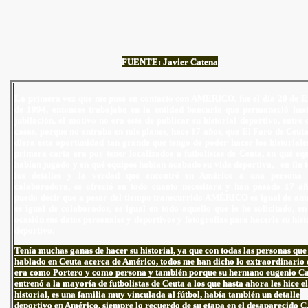
FUENTE: Javier Catena
La primera vez que me puse en contacto con AMERICO, fue el día 20 de 
de 1994, entonces trabajaba en la entidad bancaria que permaneció has
jubilación, el motivo no era este de publicar su historial deportivo, entre 
cosas, porque no entraba en mis planes, hace 17 años, que El Faro de Ceut
diera esta oportunidad tan grande que tengo de poder hacer los historiale
primera carta era por tener localizados a futbolistas de Ceuta, en qué eq
habían jugado y en qué equipos habían acabado su vida deportiva, en fin 
los detalles y la verdad que encontré en Américo a una persona
colaboradora, se ofreció en todo cuanto necesitara y han pasado 17 a
puedo decir que a pesar del tiempo transcurrido AMÉRICO es igual de am
es igual de colaborador, es igual en todo aquello que le he solicitado, en
ocasión sus datos personales y deportivos y fotografías para hacerle su hist
deportivo.
Tenía muchas ganas de hacer su historial, ya que con todas las personas que
hablado en Ceuta acerca de Américo, todos me han dicho lo extraordinario
era como Portero y como persona y también porque su hermano eugenio Ca
entrenó a la mayoría de futbolistas de Ceuta a los que hasta ahora les hice el
historial, es una familia muy vinculada al fútbol, había también un detalle
deportivo en Américo, siempre lo recuerdo de su etapa en el desaparecido C.