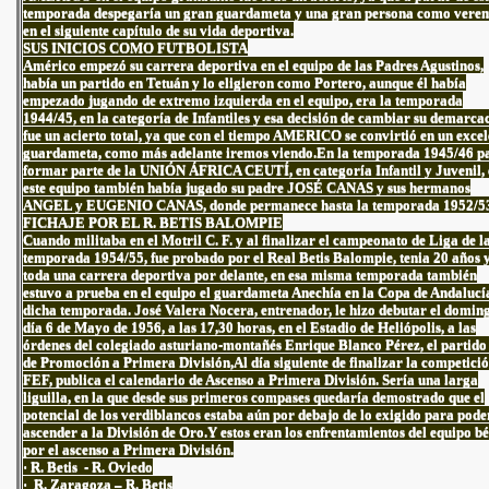
temporada despegaría un gran guardameta y una gran persona como vere
en el siguiente capítulo de su vida deportiva.
SUS INICIOS COMO FUTBOLISTA
Américo empezó su carrera deportiva en el equipo de las Padres Agustinos,
había un partido en Tetuán y lo eligieron como Portero, aunque él había
empezado jugando de extremo izquierda en el equipo, era la temporada
1944/45, en la categoría de Infantiles y esa decisión de cambiar su demarca
fue un acierto total, ya que con el tiempo AMERICO se convirtió en un excel
guardameta, como más adelante iremos viendo.En la temporada 1945/46 p
formar parte de la UNIÓN ÁFRICA CEUTÍ, en categoría Infantil y Juvenil,
este equipo también había jugado su padre JOSÉ CANAS y sus hermanos
ANGEL y EUGENIO CANAS, donde permanece hasta la temporada 1952/5
FICHAJE POR EL R. BETIS BALOMPIE
Cuando militaba en el Motril C. F. y al finalizar el campeonato de Liga de l
temporada 1954/55, fue probado por el Real Betis Balompie, tenia 20 años 
toda una carrera deportiva por delante, en esa misma temporada también
estuvo a prueba en el equipo el guardameta Anechía en la Copa de Andalucí
dicha temporada. José Valera Nocera, entrenador, le hizo debutar el domin
día 6 de Mayo de 1956, a las 17,30 horas, en el Estadio de Heliópolis, a las
órdenes del colegiado asturiano-montañés Enrique Blanco Pérez, el partido
de Promoción a Primera División,Al día siguiente de finalizar la competició
FEF, publica el calendario de Ascenso a Primera División. Sería una larga
liguilla, en la que desde sus primeros compases quedaría demostrado que el
potencial de los verdiblancos estaba aún por debajo de lo exigido para pode
ascender a la División de Oro.Y estos eran los enfrentamientos del equipo bé
por el ascenso a Primera División.
· R. Betis - R. Oviedo
· R. Zaragoza – R. Betis