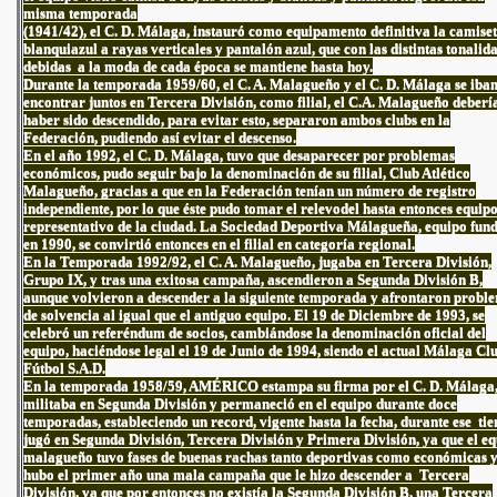
misma temporada
(1941/42), el C. D. Málaga, instauró como equipamento definitiva la camise
blanquiazul a rayas verticales y pantalón azul, que con las distintas tonalid
debidas a la moda de cada época se mantiene hasta hoy.
Durante la temporada 1959/60, el C. A. Malagueño y el C. D. Málaga se iban
encontrar juntos en Tercera División, como filial, el C.A. Malagueño deberí
haber sido descendido, para evitar esto, separaron ambos clubs en la
Federación, pudiendo así evitar el descenso.
En el año 1992, el C. D. Málaga, tuvo que desaparecer por problemas
económicos, pudo seguir bajo la denominación de su filial, Club Atlético
Malagueño, gracias a que en la Federación tenían un número de registro
independiente, por lo que éste pudo tomar el relevodel hasta entonces equip
representativo de la ciudad. La Sociedad Deportiva Málagueña, equipo fun
en 1990, se convirtió entonces en el filial en categoría regional.
En la Temporada 1992/92, el C. A. Malagueño, jugaba en Tercera División,
Grupo IX, y tras una exitosa campaña, ascendieron a Segunda División B,
aunque volvieron a descender a la siguiente temporada y afrontaron probl
de solvencia al igual que el antiguo equipo. El 19 de Diciembre de 1993, se
celebró un referéndum de socios, cambiándose la denominación oficial del
equipo, haciéndose legal el 19 de Junio de 1994, siendo el actual Málaga Cl
Fútbol S.A.D.
En la temporada 1958/59, AMÉRICO estampa su firma por el C. D. Málaga,
militaba en Segunda División y permaneció en el equipo durante doce
temporadas, estableciendo un record, vigente hasta la fecha, durante ese ti
jugó en Segunda División, Tercera División y Primera División, ya que el e
malagueño tuvo fases de buenas rachas tanto deportivas como económicas 
hubo el primer año una mala campaña que le hizo descender a Tercera
División, ya que por entonces no existía la Segunda División B, una Tercera