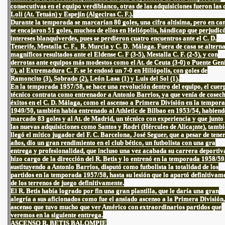
consecutivas en el equipo verdiblanco, otras de las adquisiciones fueron las 
Loli (At. Tetuán) y Espejín (Algeciras C. F.).
Durante la temporada se marcarían 80 goles, una cifra altisíma, pero en c
se encajaron 51 goles, muchos de ellos en Heliópolis, hándicap que perjudicó
intereses blanquiverdes, pues se perdieron cuatro encuentros ante el C. D.
Tenerife, Mestalla C. F., R. Murcia y C. D. Málaga. Fuera de casa se altern
magníficos resultados ante el Eldense C. F (3-5), Mestalla C. F. (2-5), y con
derrotas ante equipos más modestos como el At. de Ceuta (3-0) o Puente Geni
0), al Extremadura C. F. se le endosó un 7-0 en Hiliópolis, con goles de
Ramoncito (3), Sobrado (2), León Lasa (1) y Luis del Sol (1).
En la temporada 1957/58, se hace una revolución dentro del equipo, el cuer
técnico contrata como entrenador a Antonio Barrios, ya que venía de cosec
éxitos en el C. D. Málaga, como el ascenso a Primera División en la tempor
1949/50, también había entrenado al Athletic de Bilbao en 1953/54, habien
marcado 83 goles y al At. de Madrid, un técnico con experiencia y que junto
las nuevas adquisiciones como Santos y Rodri (Hércules de Alica¡nte), tamb
llegó el mítico jugador del F. C. Barcelona, José Seguer, que a pesar de tene
años, dio un gran rendimiento en el club bético, un futbolista con una gra
entrega y profesionalidad, que incluso una vez acabada su carrera deportiv
hizo cargo de la dirección del R. Betis y lo entrenó en la temporada 1958/59
sustituyendo a Antonio Barrios, disputó como futbolista la totalidad de los
partidos en la temporada 1957/58, hasta su lesión que lo apartó definitivam
de los terrenos de juego definitivamente.
El R. Betis había logrado por fin una gran plantilla, que le daría una gran
alegría a sus aficionados como fue el ansiado ascenso a la Primera División,
ascenso que tuvo mucho que ver Américo con extraordinarios partidos que
veremos en la siguiente enttrega.
ASCENSO R. BETIS BALOMPIE