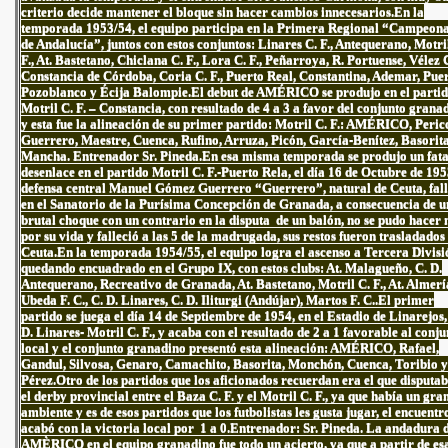
criterio decide mantener el bloque sin hacer cambios innecesarios.En la
temporada 1953/54, el equipo participa en la Primera Regional “Campeon
de Andalucía”, juntos con estos conjuntos: Linares C. F., Antequerano, Motri
F., At. Bastetano, Chiclana C. F., Lora C. F., Peñarroya, R. Portuense, Vélez C
Constancia de Córdoba, Coria C. F., Puerto Real, Constantina, Ademar, Puer
Pozoblanco y Écija Balompie.El debut de AMÉRICO se produjo en el parti
Motril C. F. – Constancia, con resultado de 4 a 3 a favor del conjunto grana
y esta fue la alineación de su primer partido: Motril C. F.: AMÉRICO, Peric
Guerrero, Maestre, Cuenca, Rufino, Arruza, Picón, García-Benítez, Basorit
Mancha. Entrenador Sr. Pineda.En esa misma temporada se produjo un fata
desenlace en el partido Motril C. F.-Puerto Rela, el día 16 de Octubre de 195
defensa central Manuel Gómez Guerrero “Guerrero”, natural de Ceuta, fall
en el Sanatorio de la Purísima Concepción de Granada, a consecuencia de u
brutal choque con un contrario en la disputa de un balón, no se pudo hacer
por su vida y falleció a las 5 de la madrugada, sus restos fueron trasladados
Ceuta.En la temporada 1954/55, el equipo logra el ascenso a Tercera Divisi
quedando encuadrado en el Grupo IX, con estos clubs: At. Malagueño, C. D.
Antequerano, Recreativo de Granada, At. Bastetano, Motril C. F., At. Almerí
Ubeda F. C., C. D. Linares, C. D. Iliturgi (Andújar), Martos F. C..El primer
partido se juega el día 14 de Septiembre de 1954, en el Estadio de Linarejos,
D. Linares- Motril C. F., y acaba con el resultado de 2 a 1 favorable al conju
local y el conjunto granadino presentó esta alineación: AMÉRICO, Rafael,
Gandul, Silvosa, Genaro, Camachito, Basorita, Monchón, Cuenca, Toribio y
Pérez.Otro de los partidos que los aficionados recuerdan era el que disputa
el derby provincial entre el Baza C. F. y el Motril C. F., ya que había un gra
ambiente y es de esos partidos que los futbolistas les gusta jugar, el encuentr
acabó con la victoria local por 1 a 0.Entrenador: Sr. Pineda. La andadura 
AMÈRICO en el equipo granadino fue todo un acierto, ya que a partir de es