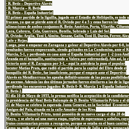
· R. Betis – Deportivo Alavés
· R. Murcia – R. Betis
· R. Betis – España Industrial
El primer partido de la liguilla, jugado en el Estadio de Heliópolis, es todo 
fracaso, ya que se pierde ante el R. Oviedo por 4 a 5 y estas fueron las
alineaciones de ambos conjuntos:R. Betis: Américo, Portu, Vilariño, Cifuente
Lora, Cabrera, Cela, Guerrero, Botella, Sobrado y Luis del Sol.
R. Oviedo: Argila, Toni I, Almito, Seoane, Galín, Toni II, Durán, Ferrer, Aloy
Lalo y Rojas.
Luego, pese a empatar en Zaragoza y golear al Deportivo Alavés por 6-0, lo
resultados fueron empeorando, siendo goleados en La Condomina, ante el R
Murcia, 5-1, y perdiendo en casa ante el España Industrial por 1 -2 (con And
Aranda en el banquillo, sustituyendo a Valera por enfermedad). Aún así, la 
victoria ante el R. Zaragoza por 3-1, - aquí la anécdota la puso el popular
locutor Matías Prats, que radió el partido para la capital del Ebro desde el
banquillo del R. Betis-, fue insuficiente, porque el empate ante el Deportivo
Alavés en Mendizorroza les apeaba definitivamente de las pocas posibilidad
de ascenso. Además las dos últimas jornadas fueron similares a las de la liga
perdiendo los encuentros jugados: R. Betis 0- R. Murcia 1 y España Industri
R. Betis 2.
El día 10 de Mayo de 1955, la prensa notifica la aceptación de la candidatu
la presidencia del Real Betis Balompie de D. Benito Villamarín Prieto y el d
21 de Mayo se celebra la esperada Junta General, en la Sociedad Económi
Amigos del País, situada en la calle Amador de los Ríos.
D. Benito Villamarín Prieto, tomó posesión de su nuevo cargo el día 28 de
Mayo, y se abria así una nueva etapa, repleta de esperanzas y anhelos, cuyo
frutos comenzarían pronto a recogerse, porque se estaba en el buen camino.
Como no pudo ser el ascenso, a principios del mes de Julio y en la temporad