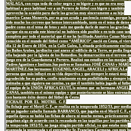
MÁLAGA, con ropa toda de color negro y su bigote y es que no era muy
habitual o poco habitual ver a un Portero de fútbol con bigote y también
aprovecho la ocasión para darle las gracias muy sinceramente a su hijo
maerico Canas Monerris, por su gran ayuda y paciencia conmigo, porque h
sido mucho los correos que hemos intercambiado, tanto en el tema de datos 
padre como en el tema de fotos y solo me queda darle de nuevo las gracias,
porque sin su ayuda este historial no hubiera sido posible o en todo caso tan
completo por todo el material que él me ha facilitado.Américo Canas Martí
conocido en el mundo del fútbol como “AMÉRICO”, nació en Ceuta, el vier
día 12 de Enero de 1934, en la Calle Galea, 3, situada prácticamente encim
los Baños Arabes, jardincito casi anexo al edificio de la Torre, se podía lleg
ella bajando por la Iglesia de los Remedios. Su demarcación en el terreno d
juego era de la Guardameta o Portero. Realizó sus estudios en las monjas y
Padres Agustinos e Instituto.Sus padres se llamaban JOSÉ CANAS y MARÍA
MARTÍNEZ.Sus hermanos: EUGENIO, ANGEL, ARACELI y AFRICA.La
persona que más influyó en su vida deportiva y que siempre le estará muy
agradecido fue su padre, confío totalmente en sus posibilidades y siempre lo
animaba a que siguiera ese camino, ya que él también había jugado al futbo
el equipo de la UNIÓN ÁFRICA CEUTÍ, lo mismo que su hermano ANGEL
CANAS, también en el mismo equipo y que posteriormente se hizo entrenad
con bastante éxito dentro del fútbol de Ceuta.
FICHAJE POR EL MOTRIL C. F.
Su fichaje por el Motril C. F., se realiza en la temporada 1952/53, por medi
de un jugador caballa llamado BARRANCO, que jugaba en el Motril C. F., 
aquella época no había las fichas de ahora ni mucho menos, prácticamente l
pagaban algo de acuerdo con lo recaudado en las taquillas por los partidos
la temporada 1952/53, no juega ningún partido oficial, ya que estaba muy
avanzada la temporada y el entrenador Sr. Francisco Carmona, con muy b