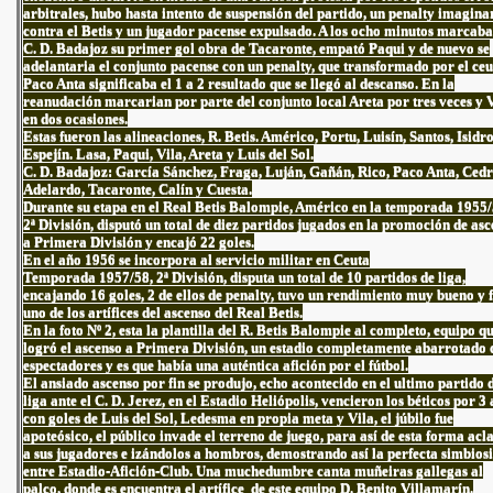
arbitrales, hubo hasta intento de suspensión del partido, un penalty imagina
contra el Betis y un jugador pacense expulsado. A los ocho minutos marcaba
C. D. Badajoz su primer gol obra de Tacaronte, empató Paqui y de nuevo se
adelantaria el conjunto pacense con un penalty, que transformado por el ceu
Paco Anta significaba el 1 a 2 resultado que se llegó al descanso. En la
reanudación marcarian por parte del conjunto local Areta por tres veces y 
en dos ocasiones.
Estas fueron las alineaciones, R. Betis. Américo, Portu, Luisín, Santos, Isidro
Espejín. Lasa, Paqui, Vila, Areta y Luis del Sol.
C. D. Badajoz: García Sánchez, Fraga, Luján, Gañán, Rico, Paco Anta, Cedré
Adelardo, Tacaronte, Calín y Cuesta.
Durante su etapa en el Real Betis Balompie, Américo en la temporada 1955/
2ª División, disputó un total de diez partidos jugados en la promoción de as
a Primera División y encajó 22 goles.
En el año 1956 se incorpora al servicio militar en Ceuta
Temporada 1957/58, 2ª División, disputa un total de 10 partidos de liga,
encajando 16 goles, 2 de ellos de penalty, tuvo un rendimiento muy bueno y 
uno de los artífices del ascenso del Real Betis.
En la foto Nº 2, esta la plantilla del R. Betis Balompie al completo, equipo q
logró el ascenso a Primera División, un estadio completamente abarrotado 
espectadores y es que había una auténtica afición por el fútbol.
El ansiado ascenso por fin se produjo, echo acontecido en el ultimo partido 
liga ante el C. D. Jerez, en el Estadio Heliópolis, vencieron los béticos por 3 
con goles de Luis del Sol, Ledesma en propia meta y Vila, el júbilo fue
apoteósico, el público invade el terreno de juego, para así de esta forma ac
a sus jugadores e izándolos a hombros, demostrando así la perfecta simbiosi
entre Estadio-Afición-Club. Una muchedumbre canta muñeiras gallegas al
palco, donde es encuentra el artífice de este equipo D. Benito Villamarín.