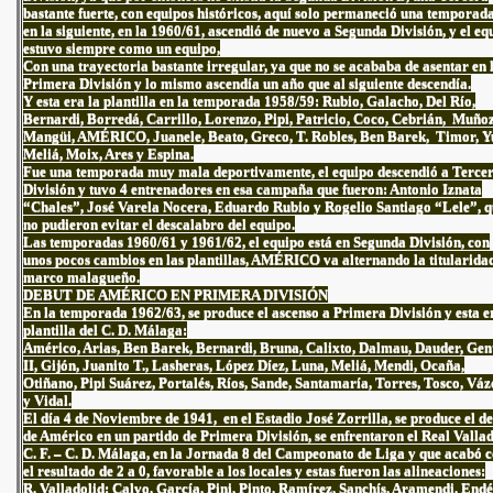
bastante fuerte, con equipos históricos, aquí solo permaneció una temporad
en la siguiente, en la 1960/61, ascendió de nuevo a Segunda División, y el eq
estuvo siempre como un equipo,
Con una trayectoria bastante irregular, ya que no se acababa de asentar en 
Primera División y lo mismo ascendía un año que al siguiente descendía.
Y esta era la plantilla en la temporada 1958/59: Rubio, Galacho, Del Río,
Bernardi, Borredá, Carrillo, Lorenzo, Pipi, Patricio, Coco, Cebrián, Muñoz
Mangüi, AMÉRICO, Juanele, Beato, Greco, T. Robles, Ben Barek, Timor, Yu
Meliá, Moix, Ares y Espina.
Fue una temporada muy mala deportivamente, el equipo descendió a Terce
División y tuvo 4 entrenadores en esa campaña que fueron: Antonio Iznata
“Chales”, José Varela Nocera, Eduardo Rubio y Rogelio Santiago “Lele”, 
no pudieron evitar el descalabro del equipo.
Las temporadas 1960/61 y 1961/62, el equipo está en Segunda División, con
unos pocos cambios en las plantillas, AMÉRICO va alternando la titularidad
marco malagueño.
DEBUT DE AMÉRICO EN PRIMERA DIVISIÓN
En la temporada 1962/63, se produce el ascenso a Primera División y esta e
plantilla del C. D. Málaga:
Américo, Arias, Ben Barek, Bernardi, Bruna, Calixto, Dalmau, Dauder, Gen
II, Gijón, Juanito T., Lasheras, López Díez, Luna, Meliá, Mendi, Ocaña,
Otiñano, Pipi Suárez, Portalés, Ríos, Sande, Santamaría, Torres, Tosco, Vá
y Vidal.
El día 4 de Noviembre de 1941, en el Estadio José Zorrilla, se produce el d
de Américo en un partido de Primera División, se enfrentaron el Real Valla
C. F. – C. D. Málaga, en la Jornada 8 del Campeonato de Liga y que acabó 
el resultado de 2 a 0, favorable a los locales y estas fueron las alineaciones:
R. Valladolid: Calvo, García, Pini, Pinto, Ramírez, Sanchís, Aramendi, Endé