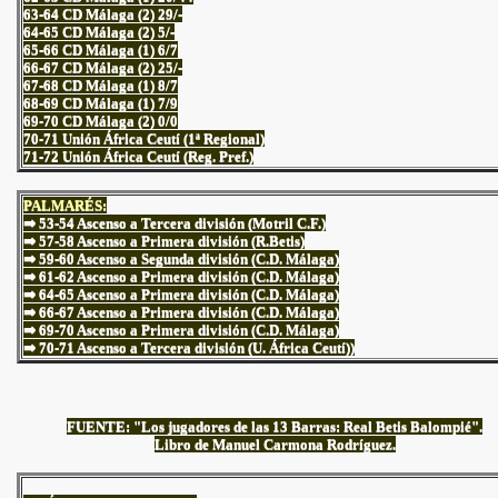
63-64 CD Málaga (2) 29/-
64-65 CD Málaga (2) 5/-
65-66 CD Málaga (1) 6/7
66-67 CD Málaga (2) 25/-
67-68 CD Málaga (1) 8/7
68-69 CD Málaga (1) 7/9
69-70 CD Málaga (2) 0/0
70-71 Unión África Ceutí (1ª Regional)
71-72 Unión África Ceutí (Reg. Pref.)
PALMARÉS:
⇒ 53-54 Ascenso a Tercera división (Motril C.F.)
⇒ 57-58 Ascenso a Primera división (R.Betis)
⇒ 59-60 Ascenso a Segunda división (C.D. Málaga)
⇒ 61-62 Ascenso a Primera división (C.D. Málaga)
⇒ 64-65 Ascenso a Primera división (C.D. Málaga)
⇒ 66-67 Ascenso a Primera división (C.D. Málaga)
⇒ 69-70 Ascenso a Primera división (C.D. Málaga)
⇒ 70-71 Ascenso a Tercera división (U. África Ceutí))
FUENTE: "Los jugadores de las 13 Barras: Real Betis Balompié".
Libro de Manuel Carmona Rodríguez
.