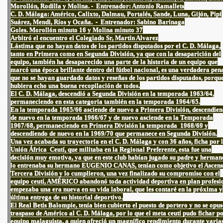
Morollón, Rodilla y Molina. - Entrenador: Antonio Ramallets
C. D. Málaga: Américo, Calixto, Dalmau, Portalés, Sande, Luna, Gijón, Pipi
Suárez, Mendi, Ríos y Ocaña. - Entrenador: Sabino Barinaga
Goles. Morollón minuto 16 y Molina minuto 37
Arbitró el encuentro el Colegiado Sr, Martín Alvarez
Lástima que no hayan datos de los partidos disputados por el C. D. Málaga,
tanto en Primera como en Segunda División, ya que con la desaparición del
equipo, también ha desaparecido una parte de la historia de un equipo que
marcó una época brillante dentro del fútbol nacional, es una verdadera pen
que no se hayan guardado datos y reseñas de los partidos disputados, porqu
hubiera echo una buena recopilación de todos.
El C. D. Málaga, descendió a Segunda División en la temporada 1963/64,
permaneciendo en esta categoria también en la temporada 1964/65.
En la temporada 1965/66 asciende de nuevo a Primera División, descendie
de nuevo en la temporada 1966/67 y de nuevo asciende en la Temporada
1967/68, permaneciendo en Primera División la temporada 1968/69 y
descendiendo de nuevo en la 1969/70 que permanece en Segunda División.
Una vez acabada su trayectoria en el C. D. Málaga y con 36 años, ficha por 
Unión África Ceutí, que militaba en la Regional Preferente, esta fue una
decisión muy emotiva, ya que en este club habían jugado su padre y herman
lo entrenaba su hermano EUGENIO CANAS, tenían como objetivo el Ascens
Tercera División y lo cumplieron, una vez finalizado su compromiso con el
equipo ceutí, AMÉRICO abandonó toda actividad deportiva en plan profesi
empezaba una era nueva en su vida laboral, que les contaré en la próxima y
última entrega de su historial deportivo.
El Real Betis Balompie, tenía bien cubierto el puesto de portero y no se opus
traspaso de Américo al C. D. Málaga, por lo que el meta ceutí pudo fichar po
equipo malaguista, a quien ofreció un magnífico rendimiento durante varia