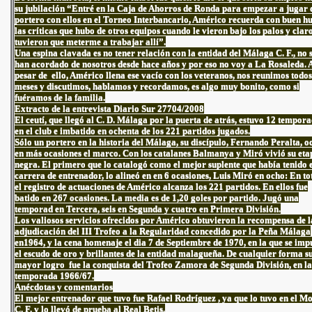
su jubilación “Entré en la Caja de Ahorros de Ronda para empezar a jugar 
portero con ellos en el Torneo Interbancario, Américo recuerda con buen 
las críticas que hubo de otros equipos cuando le vieron bajo los palos y clar
tuvieron que meterme a trabajar allí”.
Una espina clavada es no tener relación con la entidad del Málaga C. F., no 
han acordado de nosotros desde hace años y por eso no voy a La Rosaleda. 
pesar de ello, Américo llena ese vacío con los veteranos, nos reunimos todos
meses y discutimos, hablamos y recordamos, es algo muy bonito, como si
fuéramos de la familia.
Extracto de la entrevista Diario Sur 27704/2008
El ceutí, que llegó al C. D. Málaga por la puerta de atrás, estuvo 12 tempor
en el club e imbatido en ochenta de los 221 partidos jugados.
Sólo un portero en la historia del Málaga, su discípulo, Fernando Peralta, 
en más ocasiones el marco. Con los catalanes Balmanya y Miró vivió su eta
negra. El primero que lo catalogó como el mejor suplente que había tenido 
carrera de entrenador, lo alineó en en 6 ocasiones, Luis Miró en ocho: En to
el registro de actuaciones de Américo alcanza los 221 partidos. En ellos fue
batido en 267 ocasiones. La media es de 1,20 goles por partido. Jugó una
temporad en Tercera, seis en Segunda y cuatro en Primera División.
Los valiosos servicios ofrecidos por Américo obtuvieron la recompensa de l
adjudicación del III Trofeo a la Regularidad concedido por la Peña Málaga
en1964, y la cena homenaje el dia 7 de Septiembre de 1970, en la que se imp
el escudo de oro y brillantes de la entidad malagueña. De cualquier forma s
mayor logro fue la conquista del Trofeo Zamora de Segunda División, en la
temporada 1966/67.
Anécdotas y comentarios
El mejor entrenador que tuvo fue Rafael Rodríguez , ya que lo tuvo en el Mo
C. F. y lo llevó de prueba al Real Betis.