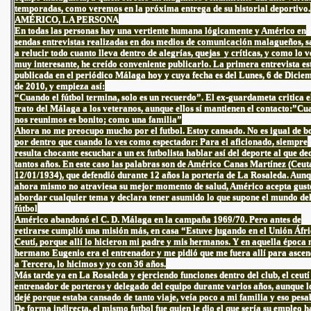
temporadas, como veremos en la próxima entrega de su historial deportivo.
AMÉRICO, LA PERSONA
En todas las personas hay una vertiente humana lógicamente y Américo en
sendas entrevistas realizadas en dos medios de comunicación malagueños, s
a relucir todo cuanto lleva dentro de alegrías, quejas y críticas, y como lo 
muy interesante, he creído conveniente publicarlo. La primera entrevista es
publicada en el periódico Málaga hoy y cuya fecha es del Lunes, 6 de Dicie
de 2010, y empieza así:
“Cuando el fútbol termina, solo es un recuerdo”. El ex-guardameta critica e
trato del Málaga a los veteranos, aunque ellos sí mantienen el contacto:”C
nos reunimos es bonito; como una familia”
Ahora no me preocupo mucho por el futbol. Estoy cansado. No es igual de b
por dentro que cuando lo ves como espectador: Para el aficionado, siempre
resulta chocante escuchar a un ex futbolista hablar así del deporte al que de
tantos años. En este caso las palabras son de Américo Canas Martínez (Ceut
12/01/1934), que defendió durante 12 años la portería de La Rosaleda. Aun
ahora mismo no atraviesa su mejor momento de salud, Américo acepta gust
abordar cualquier tema y declara tener asumido lo que supone el mundo de
fútbol
Américo abandonó el C. D. Málaga en la campaña 1969/70. Pero antes de
retirarse cumplió una misión más, en casa “Estuve jugando en el Unión Áfr
Ceutí, porque allí lo hicieron mi padre y mis hermanos. Y en aquella época 
hermano Eugenio era el entrenador y me pidió que me fuera allí para asce
a Tercera, lo hicimos y yo con 36 años.
Más tarde ya en La Rosaleda y ejerciendo funciones dentro del club, el ceutí
entrenador de porteros y delegado del equipo durante varios años, aunque l
dejé porque estaba cansado de tanto viaje, veía poco a mi familia y eso pesa
De forma indirecta, el mismo futbol fue quien le dio el que sería su empleo h