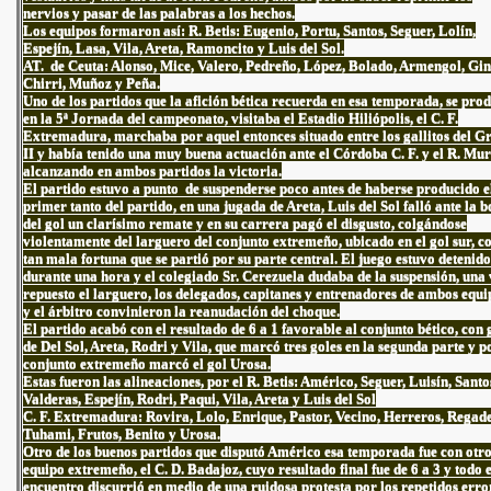
nervios y pasar de las palabras a los hechos.
Los equipos formaron así: R. Betis: Eugenio, Portu, Santos, Seguer, Lolín,
Espejín, Lasa, Vila, Areta, Ramoncito y Luis del Sol.
AT. de Ceuta: Alonso, Mice, Valero, Pedreño, López, Bolado, Armengol, Gin
Chirri, Muñoz y Peña.
Uno de los partidos que la afición bética recuerda en esa temporada, se prod
en la 5ª Jornada del campeonato, visitaba el Estadio Hiliópolis, el C. F.
Extremadura, marchaba por aquel entonces situado entre los gallitos del G
II y había tenido una muy buena actuación ante el Córdoba C. F. y el R. Mur
alcanzando en ambos partidos la victoria.
El partido estuvo a punto de suspenderse poco antes de haberse producido e
primer tanto del partido, en una jugada de Areta, Luis del Sol falló ante la 
del gol un clarísimo remate y en su carrera pagó el disgusto, colgándose
violentamente del larguero del conjunto extremeño, ubicado en el gol sur, c
tan mala fortuna que se partió por su parte central. El juego estuvo detenido
durante una hora y el colegiado Sr. Cerezuela dudaba de la suspensión, una 
repuesto el larguero, los delegados, capitanes y entrenadores de ambos equi
y el árbitro convinieron la reanudación del choque.
El partido acabó con el resultado de 6 a 1 favorable al conjunto bético, con 
de Del Sol, Areta, Rodri y Vila, que marcó tres goles en la segunda parte y p
conjunto extremeño marcó el gol Urosa.
Estas fueron las alineaciones, por el R. Betis: Américo, Seguer, Luisín, Santo
Valderas, Espejín, Rodri, Paqui, Vila, Areta y Luis del Sol
C. F. Extremadura: Rovira, Lolo, Enrique, Pastor, Vecino, Herreros, Regad
Tuhami, Frutos, Benito y Urosa.
Otro de los buenos partidos que disputó Américo esa temporada fue con otr
equipo extremeño, el C. D. Badajoz, cuyo resultado final fue de 6 a 3 y todo e
encuentro discurrió en medio de una ruidosa protesta por los repetidos erro