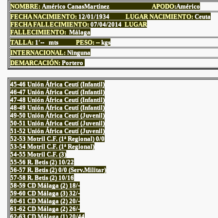
NOMBRE:
Américo CanasMartínez
APODO
:Américo
FECHA NACIMIENTO:
1
2/01/1934
LUGAR NACIMIENTO:
Ceuta
FECHA FALLECIMIENTO:
07
/04/2014
LUGAR
FALLECIMIENTO:
Málaga
TALLA:
1'--
mts
PESO: --
kgs
INTERNACIONAL:
Ninguna
DEMARCACIÓN:
Portero
45-46 Unión África Ceutí (Infantil)
46-47 Unión África Ceutí (Infantil)
47-48 Unión África Ceutí (Infantil)
48-49 Unión África Ceutí (Infantil)
49-50 Unión África Ceutí (Juvenil)
50-51 Unión África Ceutí (Juvenil)
51-52 Unión África Ceutí (Juvenil)
52-53 Motril C.F. (1ª Regional) 0/0
53-54 Motril C.F. (1ª Regional)
54-55 Motril C.F. (3)
55-56 R. Betis (2) 10/22
56-57 R. Betis (2) 0/0 (Serv.Militar)
57-58 R. Betis (2) 10/16
58-59 CD Málaga (2) 18/-
59-60 CD Málaga (3) 32/-
60-61 CD Málaga (2) 20/-
61-62 CD Málaga (2) 26/-
62-63 CD Málaga (1) 20/44