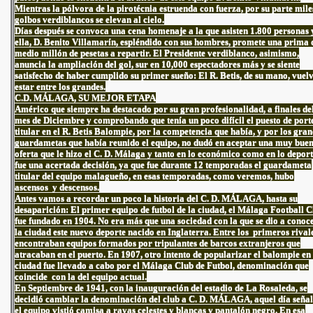
Mientras la pólvora de la pirotécnia estruenda con fuerza, por su parte mile
golbos verdiblancos se elevan al cielo.
Días después se convoca una cena homenaje a la que asisten 1.800 personas 
ella, D. Benito Villamarín, espléndido con sus hombres, promete una prima 
medio millón de pesetas a repartir. El Presidente verdiblanco, asimismo,
anuncia la ampliación del gol, sur en 10,000 espectadores más y se siente
satisfecho de haber cumplido su primer sueño: El R. Betis, de su mano, vuel
estar entre los grandes.
C.D. MÁLAGA, SU MEJOR ETAPA
Américo que siempre ha destacado por su gran profesionalidad, a finales de
mes de Diciembre y comprobando que tenía un poco difícil el puesto de port
titular en el R. Betis Balompie, por la competencia que había, y por los gra
guardametas que había reunido el equipo, no dudó en aceptar una muy bue
oferta que le hizo el C. D. Málaga y tanto en lo económico como en lo depor
fue una acertada decisión, ya que fue durante 12 temporadas el guardameta
titular del equipo malagueño, en esas temporadas, como veremos, hubo
ascensos y descensos.
Antes vamos a recordar un poco la historia del C. D. MÁLAGA, hasta su
desaparición: El primer equipo de futbol de la ciudad, el Málaga Football C
fue fundado en 1904. No era más que una sociedad con la que se dio a conoc
la ciudad este nuevo deporte nacido en Inglaterra. Entre los primeros rivale
encontraban equipos formados por tripulantes de barcos extranjeros que
atracaban en el puerto. En 1907, otro intento de popularizar el balompie en 
ciudad fue llevado a cabo por el Málaga Club de Futbol, denominación que
coincide con la del equipo actual.
En Septiembre de 1941, con la inauguración del estadio de La Rosaleda, se
decidió cambiar la denominación del club a C. D. MÁLAGA, aquel día seña
el equipo vistió camisa a rayas celestes y blancas y pantalón negro. En esa