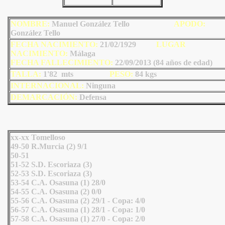
NOMBRE:
Manuel González Tello
AP
ODO
:
González Tello
FECHA NACIMIENTO:
21/02/1929
LU
GAR
NACIMIENTO:
Málaga
FECHA FALLECIMIENTO:
22/09/2013 (84 años de edad)
TALLA:
1'82 mts
PESO:
84
kgs
INTERNACIONAL:
Ninguna
DEMARCACIÓN:
Defensa
xx-xx Tomelloso
49-50 R.Murcia (2) 9/1
50-51
51-52 S.D. Escoriaza (3)
52-53 S.D. Escoriaza (3)
53-54 C.A. Osasuna (1) 28/0
54-55 C.A. Osasuna (2) 0/0
55-56 C.A. Osasuna (2) 29/1 - Copa: 4/0
56-57 C.A. Osasuna (1) 28/1 - Copa: 1/0
57-58 C.A. Osasuna (1) 27/0 - Copa: 2/0