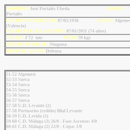
NOMBRE:
José Portalés Ubeda
AP
ODO
:
Portalés
FECHA NACIMIENTO:
07/05/1936
LU
GAR:
Algeme
(Valencia)
FECHA FALLECIMIENTO:
07/01/2011 (74 años)
TALLA:
1'72 mts
PESO:
70
kgs
INTERNACIONAL:
Ninguna
DEMARCACIÓN:
Defensa
51-52 Algemesi
52-53 Sueca
53-54 Sueca
54-55 Sueca
55-56 Sueca
56-57 Sueca
57-58 U.D. Levante (2)
57-58 Portuarios (cedido) filial Levante
58-59 U.D. Lerida (3)
59-60 C.D. Málaga (3) 26/0 - Fase Ascenso: 4/0
60-61 C.D. Málaga (2) 22/0 - Copa: 1/0