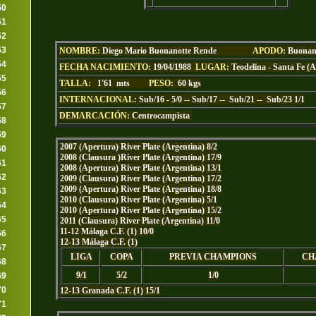
50
51
52
53
NOMBRE:
Diego Mario Buonanotte Rende
APODO
: Buonan
54
FECHA NACIMIENTO:
19/04/1988
LUGAR:
Teodelina - Santa Fe (
55
TALLA:
1'61 mts
PESO:
60 kgs
56
INTERNACIONAL:
Sub/16 - 5/0 -- Sub/17 -- Sub/21 -- Sub/23 1/1
57
DEMARCACIÓN:
Centrocampista
58
59
2007 (Apertura) River Plate (Argentina) 8/2
60
2008 (Clausura )River Plate (Argentina) 17/9
61
2008 (Apertura) River Plate (Argentina) 13/1
62
2009 (Clausura) River Plate (Argentina) 17/2
2009 (Apertura) River Plate (Argentina) 18/8
63
2010 (Clausura) River Plate (Argentina) 5/1
64
2010 (Apertura) River Plate (Argentina) 15/2
65
2011 (Clausura) River Plate (Argentina) 11/0
11-12 Málaga C.F. (1) 10/0
66
12-13 Málaga C.F. (1)
67
LIGA
COPA
PREVIA CHAMPIONS
CH
68
9/1
5/2
1/0
69
70
12-13 Granada C.F. (1) 15/1
71