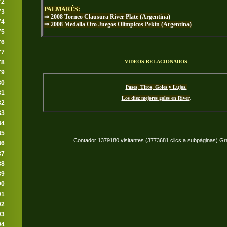
72
PALMARÉS:
73
⇒ 2008 Torneo Clausura River Plate (Argentina)
74
⇒ 2008 Medalla Oro Juegos Olímpicos Pekín (Argentina)
75
76
77
VIDEOS RELACIONADOS
78
79
80
Pases, Tiros, Goles y Lujos.
81
Los diez mejores goles en River
.
82
83
84
85
Contador 1379180 visitantes (3773681 clics a subpáginas) Gr
86
87
88
89
90
91
92
93
94