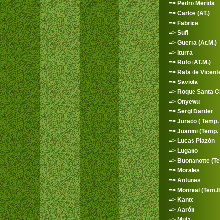
=> Pedro Merida
=> Carlos (AT.)
=> Fabrice
=> Sufi
=> Guerra (At.M.)
=> Iturra
=> Rufo (AT.M.)
=> Rafa de Vicent
=> Saviola
=> Roque Santa C
=> Onyewu
=> Sergi Darder
=> Jurado ( Temp. 
=> Juanmi (Temp. 
=> Lucas Piazón
=> Lugano
=> Buonanotte (Tem
=> Morales
=> Antunes
=> Monreal (Tem.II
=> Kante
=> Aarón
=> Mula