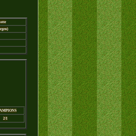
otte
Argen)
AMPIONS
2/1