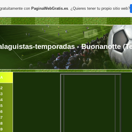
 gratuitamente con
PaginaWebGratis.es
. ¿Quieres tener tu propio sitio web?
aguistas-temporadas - Buonanotte (Tem
DA
42
43
44
45
46
47
48
49