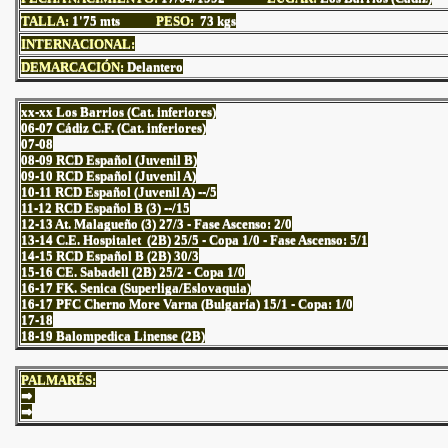
TALLA:
1'75
mts
PESO:
73 kgs
INTERNACIONAL:
DEMARCACIÓN:
Delantero
xx-xx Los Barrios (Cat. inferiores)
06-07 Cádiz C.F. (Cat. inferiores)
07-08
08-09 RCD Español (Juvenil B)
09-10 RCD Español (Juvenil A)
10-11 RCD Español (Juvenil A) --/5
11-12 RCD Español B (3) --/15
12-13 At. Malagueño (3) 27/3 - Fase Ascenso: 2/0
13-14 C.E. Hospitalet (2B) 25/5 - Copa 1/0 - Fase Ascenso: 5/1
14-15 RCD Español B (2B) 30/3
15-16 CE. Sabadell (2B) 25/2 - Copa 1/0
16-17 FK. Senica (Superliga/Eslovaquia)
16-17 PFC Cherno More Varna (Bulgaría) 15/1 - Copa: 1/0
17-18
18-19 Balompedica Linense (2B)
PALMARÉS:
⇒
⇒