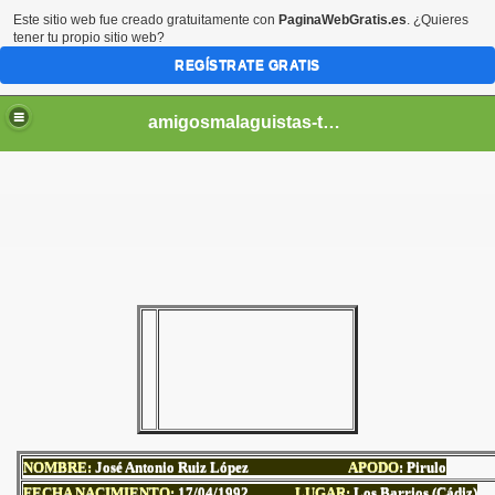
Este sitio web fue creado gratuitamente con
PaginaWebGratis.es
. ¿Quieres
tener tu propio sitio web?
REGÍSTRATE GRATIS
amigosmalaguistas-temporadas
NOMBRE:
José Antonio Ruiz López
APODO
: Pirulo
FECHA NACIMIENTO:
17
/04/1992
LUGAR:
Los Barrios (Cádiz)