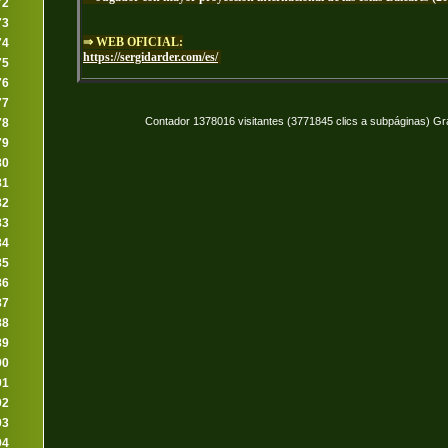
72
73
⇒ WEB OFICIAL:
74
https://sergidarder.com/es/
75
76
77
Contador 1378016 visitantes (3771845 clics a subpáginas) Gr
78
79
80
81
82
83
84
85
86
87
88
89
90
91
92
93
94