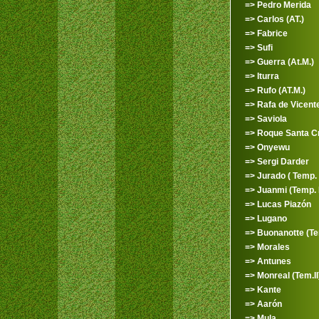
=> Pedro Merida
=> Carlos (AT.)
=> Fabrice
=> Sufi
=> Guerra (At.M.)
=> Iturra
=> Rufo (AT.M.)
=> Rafa de Vicent
=> Saviola
=> Roque Santa C
=> Onyewu
=> Sergi Darder
=> Jurado ( Temp. 
=> Juanmi (Temp. 
=> Lucas Piazón
=> Lugano
=> Buonanotte (Tem
=> Morales
=> Antunes
=> Monreal (Tem.II
=> Kante
=> Aarón
=> Mula