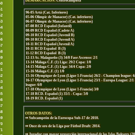
DEMARCACIÓN:
Centrocampista
50
51
96-05 Artá (Cat. Inferiores)
52
05-06 Olimpic de Manacor) (Cat. inferiores)
06-07 Olimpic de Manacor) (Cat. inferiores)
53
07-08 RCD Español (Infantil)
54
08-09 RCD Español (Cadete A)
55
09-10 RCD Español (Juvenil B)
09-10 RCD Español (Juvenil A)
56
10-11 RCD Español (Juvenil A)
57
10-11 RCD Español B (3)
58
11-12 RCD Español B (3)
12-13 At. Malagueño (3) 34/0 Fase Ascenso: 2/1
59
13-14 Málaga C.F. (1) Liga: 29/2 Copa: 1/0
60
14-15 Málaga C.F. (1) Liga: 34/4 Copa: 2/0
61
15-16 Málaga C.F. (1) 1/0
15-16 Olympique de Lyon (Ligue 1-Francia) 26/2 - Champion league: 4
62
16-17 Olympique de Lyon (Ligue 1-Francia) 23/1 - Europa League: 2/
63
league: 6/0
64
17-18 Olympique de Lyon (Ligue 1-Francia) 3/0
17-18 RCD. Español (1) 35/1 - Copa: 5/0
65
18-19 RCD. Español (1)
66
67
68
OTROS DATOS:
⇒ Subcampeón de la Eurocopa Sub-17 de 2010.
69
70
⇒
Once de oro de la Liga por Fútbol Draft: 2014.
71
⇒
Jugador con mayor proyección internacional de las Islas Baleares (20