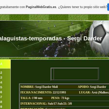
 gratuitamente con
PaginaWebGratis.es
. ¿Quieres tener tu propio sitio web?
aguistas-temporadas - Sergi Darder
DA
42
43
44
NOMBRE:
Sergi Darder Moll
APODO
:
Sergi Darder
45
46
FECHA NACIMIENTO:
22
/12/1993
LUGAR:
Artá (Mallorc
47
TALLA:
1'80
mts
PESO:
73 kgs
48
INTERNACIONAL:
Sub/17-Sub/21: 3/0
49