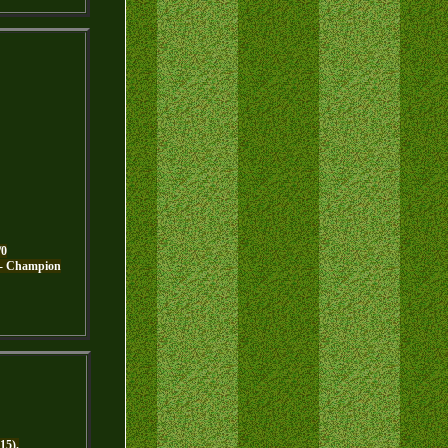
/0
1 - Champion
15).