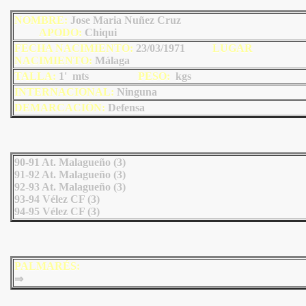
NOMBRE:
Jose Maria Nuñez Cruz
AP
ODO
:
C
hiqui
FECHA NACIMIENTO:
23/03/1971
LU
GAR
NACIMIENTO:
Málaga
TALLA:
1' mts
PESO:
kgs
INTERNACIONAL:
Ninguna
DEMARCACIÓN:
Defensa
90-91 At. Malagueño (3)
91-92 At. Malagueño (3)
92-93 At. Malagueño (3)
93-94 Vélez CF (3)
94-95 Vélez CF (3)
PALMARÉS:
⇒