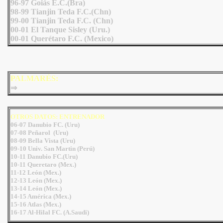
96-97 Goiás E.C.(Bra)
98-99 Tianjin Teda F.C.(Chn)
99-00 Tianjin Teda F.C. (Chn)
00-01 El Tanque Sisley (Uru.)
00-01 Querétaro F.C. (Mexico)
PALMARÉS:
⇒
OTROS DATOS: ENTRENADOR
06-07 Danubio FC. (Uru)
07-08 Peñarol (Uru)
08-09 Bella Vista (Uru)
09-10 Univ. San Martin (Perú)
10-11 Danubio FC.(Uru)
10-11 Queretaro (Mex.)
11-12 León (Mex.)
12-13 León (Mex.)
13-14 León (Mex.)
14-15 América (Mex.)
15-16 Atlas (Mex.)
16-17 Al-Hilal FC. (A.Saudi)