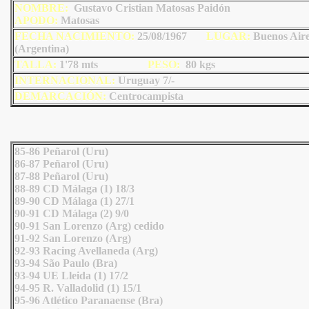
NOMBRE:
Gustavo Cristian Matosas Paidón
AP
ODO
:
Matosas
FECHA NACIMIENTO:
25/08/1967
LU
GAR:
Buenos Air
(Argentina)
TALLA:
1'78 mts
PESO:
80
kgs
INTERNACIONAL:
Uruguay 7/-
DEMARCACIÓN:
Centrocampista
85-86 Peñarol (Uru)
86-87 Peñarol (Uru)
87-88 Peñarol (Uru)
88-89 CD Málaga (1) 18/3
89-90 CD Málaga (1) 27/1
90-91 CD Málaga (2) 9/0
90-91 San Lorenzo (Arg) cedido
91-92 San Lorenzo (Arg)
92-93 Racing Avellaneda (Arg)
93-94 São Paulo (Bra)
93-94 UE Lleida (1) 17/2
94-95 R. Valladolid (1) 15/1
95-96 Atlético Paranaense (Bra)