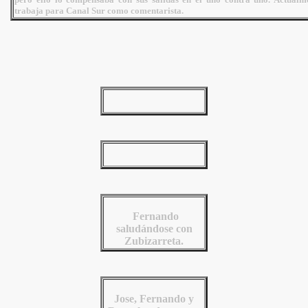
trabaja para Canal Sur como comentarista.
Fernando
saludándose con
Zubizarreta.
Jose, Fernando y