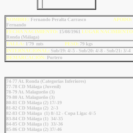
NOMBRE:
Fernando Peralta Carrasco
AP
ODO
:
Fernando
FECHA NACIMIENTO:
15/08/1961
LU
GAR NACIMIENTO
Ronda (Málaga)
TALLA:
1'79 mts
PESO:
79
kgs
INTERNACIONAL:
Sub/19: 4/-5 - Sub/20: 4/-8 - Sub/21: 3/-4
DEMARCACIÓN:
Portero
74-77 At. Ronda (Categorias Inferiores)
77-78 CD Málaga (Juvenil)
78-79 At. Malagueño (3)
79-80 At. Malagueño (3)
80-81 CD Málaga (2) 17/-19
81-82 CD Málaga (2) 2/-3
82-83 CD Málaga (1) 8/-12 - Copa Liga: 4/-5
83-84 CD Málaga (1) 34/-35
84-85 CD Málaga (1) 33/-36
85-86 CD Málaga (2) 37/-46