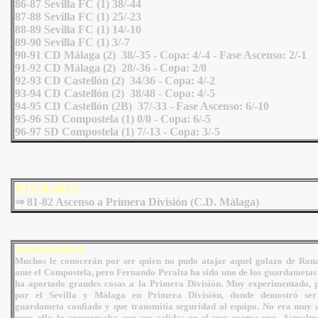
86-87 Sevilla FC (1) 38/-44
87-88 Sevilla FC (1) 25/-23
88-89 Sevilla FC (1) 14/-10
89-90 Sevilla FC (1) 3/-7
90-91 CD Málaga (2) 38/-35 - Copa: 4/-4 - Fase Ascenso: 2/-1
91-92 CD Málaga (2) 28/-36 - Copa: 2/0
92-93 CD Castellón (2) 34/36 - Copa: 4/-2
93-94 CD Castellón (2) 38/48 - Copa: 4/-5
94-95 CD Castellón (2B) 37/-33 - Fase Ascenso: 6/-10
95-96 SD Compostela (1) 0/0 - Copa: 6/-5
96-97 SD Compostela (1) 7/-13 - Copa: 3/-5
PALMARÉS:
⇒ 81-82 Ascenso a Primera División (C.D. Málaga)
COMENTARIOS:
Muchos le conocerán por ser quien no pudo atajar aquel golazo de Ron
ante el Compostela, pero Fernando Peralta ha sido uno de los guardametas
ha aportado grandes cosas a la Primera División. Muy experimentado, 
por el Sevilla y Málaga en Primera División, donde demostró se
guardameta confiado y que transmitía seguridad al equipo. No era muy a
pero ello lo compensaba con sus salidas en el uno contra uno. Actualm