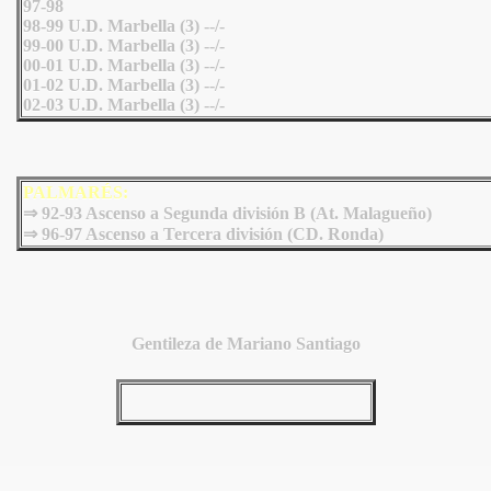
97-98
98-99 U.D. Marbella (3) --/-
99-00 U.D. Marbella (3) --/-
00-01 U.D. Marbella (3) --/-
01-02 U.D. Marbella (3) --/-
02-03 U.D. Marbella (3) --/-
PALMARÉS:
⇒ 92-93 Ascenso a Segunda división B (At. Malagueño)
⇒ 96-97 Ascenso a Tercera división (CD. Ronda)
Gentileza de Mariano Santiago