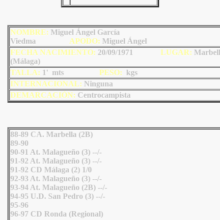
NOMBRE:
Miguel Ángel García
Viedma
AP
ODO
:
Miguel Ángel
FECHA NACIMIENTO:
20/09/1971
LU
GAR:
Marbel
(Málaga)
TALLA:
1' mts
PESO:
kgs
INTERNACIONAL:
Ninguna
DEMARCACIÓN:
Centrocampista
88-89 CA. Marbella (2B)
89-90
90-91 At. Malagueño (3) --/-
91-92 At. Malagueño (3) --/-
91-92 CD Málaga (2) 1/0
92-93 At. Malagueño (3) --/-
93-94 At. Malagueño (2B) --/-
94-95 U.D. San Pedro (3) --/-
95-96
96-97 CD Ronda (Regional)