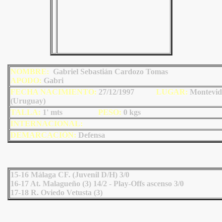
NOMBRE:
Gabriel Sebastián Cardozo Tomas
AP
ODO
:
Gabri
FECHA NACIMIENTO:
27/12/1997
LU
GAR:
Montevid
(Uruguay)
TALLA:
1' mts
PESO:
0
kgs
INTERNACIONAL:
DEMARCACIÓN:
Defensa
15-16 Málaga CF. (Juvenil D/H) 3/0
16-17 At. Malagueño (3) 14/2 - Play-Offs ascenso 3/0
17-18 R. Oviedo Vetusta (3)