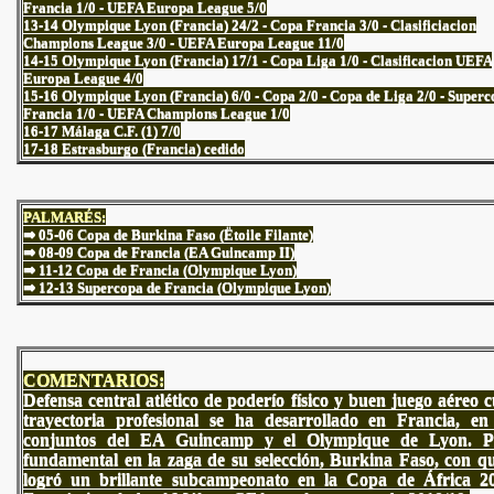
Francia 1/0 - UEFA Europa League 5/0
13-14 Olympique Lyon (Francia) 24/2 - Copa Francia 3/0 - Clasificiacion
Champions League 3/0 - UEFA Europa League 11/0
14-15 Olympique Lyon (Francia) 17/1 - Copa Liga 1/0 - Clasificacion UEFA
Europa League 4/0
15-16 Olympique Lyon (Francia) 6/0 - Copa 2/0 - Copa de Liga 2/0 - Super
Francia 1/0 - UEFA Champions League 1/0
16-17 Málaga C.F. (1) 7/0
17-18 Estrasburgo (Francia) cedido
PALMARÉS:
⇒ 05-06 Copa de Burkina Faso (Ëtoile Filante)
⇒
08-09 Copa de Francia (EA Guincamp II)
⇒ 11-12 Copa de Francia (Olympique Lyon)
⇒ 12-13 Supercopa de Francia (Olympique Lyon)
COMENTARIOS:
Defensa central atlético de poderío físico y buen juego aéreo 
trayectoria profesional se ha desarrollado en Francia, en
conjuntos del EA Guincamp y el Olympique de Lyon. Pi
fundamental en la zaga de su selección, Burkina Faso, con q
logró un brillante subcampeonato en la Copa de África 2