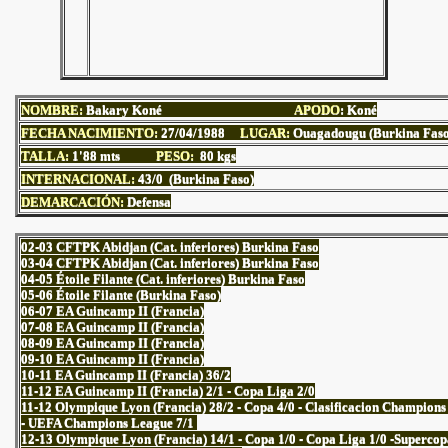
NOMBRE:
Bakary Koné
APODO
: Koné
FECHA NACIMIENTO:
27
/04/1988
LUGAR:
Ouagadougu (Burkina Faso
TALLA:
1'88
mts
PESO:
80 kgs
INTERNACIONAL:
43/0 (Burkina Faso)
DEMARCACIÓN:
Defensa
02-03 CFTPK Abidjan (Cat. inferiores) Burkina Faso
03-04 CFTPK Abidjan (Cat. inferiores) Burkina Faso
04-05 Étoile Filante (Cat. inferiores) Burkina Faso
05-06 Étoile Filante (Burkina Faso)
06-07 EA Guincamp II (Francia)
07-08 EA Guincamp II (Francia)
08-09 EA Guincamp II (Francia)
09-10 EA Guincamp II (Francia)
10-11 EA Guincamp II (Francia) 36/2
11-12 EA Guincamp II (Francia) 2/1 - Copa Liga 2/0
11-12 Olympique Lyon (Francia) 28/2 - Copa 4/0 - Clasificacion Champions
- UEFA Champions League 7/1
12-13 Olympique Lyon (Francia) 14/1 - Copa 1/0 - Copa Liga 1/0 -Superco