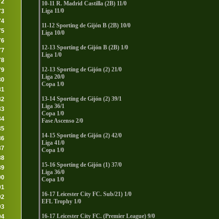
72
10-11 R. Madrid Castilla (2B) 11/0
Liga 11/0
73
74
11-12 Sporting de Gijón B (2B) 10/0
75
Liga 10/0
76
12-13 Sporting de Gijón B (2B) 1/0
77
Liga 1/0
78
12-13 Sporting de Gijón (2) 21/0
79
Liga 20/0
80
Copa 1/0
81
13-14 Sporting de Gijón (2) 39/1
82
Liga 36/1
83
Copa 1/0
84
Fase Ascenso 2/0
85
14-15 Sporting de Gijón (2) 42/0
86
Liga 41/0
87
Copa 1/0
88
15-16 Sporting de Gijón (1) 37/0
89
Liga 36/0
90
Copa 1/0
91
16-17 Leicester City FC. Sub/21) 1/0
92
EFL Trophy 1/0
93
16-17 Leicester City FC. (Premier League) 9/0
94