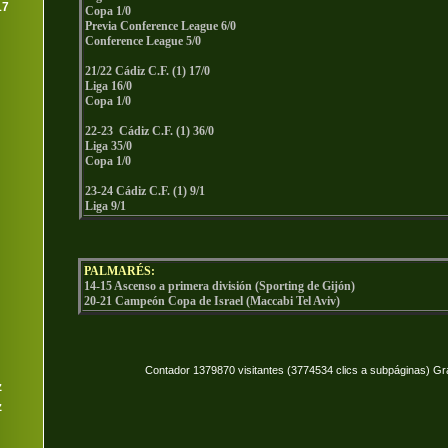
17
Copa 1/0
Previa Conference League 6/0
Conference League 5/0
21/22 Cádiz C.F. (1) 17/0
Liga 16/0
Copa 1/0
22-23 Cádiz C.F. (1) 36/0
Liga 35/0
Copa 1/0
23-24 Cádiz C.F. (1) 9/1
Liga 9/1
PALMARÉS:
14-15 Ascenso a primera división (Sporting de Gijón)
20-21 Campeón Copa de Israel (Maccabi Tel Aviv)
Contador 1379870 visitantes (3774534 clics a subpáginas) Gr
z
z