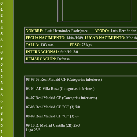
50
51
52
53
54
NOMBRE:
Luis Hernández Rodríguez
AP
ODO
:
Luis Hernández
55
FECHA NACIMIENTO:
14/04/1989
LU
GAR NACIMIENTO:
Madri
56
TALLA:
1'83 mts
PESO:
75
kgs
57
INTERNACIONAL:
Sub/19: 3/0
58
59
DEMARCACIÓN:
Defensa
60
61
62
98-98-03 Real Madrid CF (Categorias inferiores)
63
03-04 AD Villa Rosa (Categorias inferiores)
64
65
04-07 Real Madrid CF (Categorias inferiores)
66
07-08 Real Madrid CF "C" (3) 5/0
67
68
08-09 Real Madrid CF "C" (3) -/-
69
09-10 R. Madrid Castilla (2B) 25/3
70
Liga 25/3
71