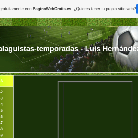
 gratuitamente con
PaginaWebGratis.es
. ¿Quieres tener tu propio sitio web?
laguistas-temporadas - Luis Hernánde
DA
42
43
44
45
46
47
48
49