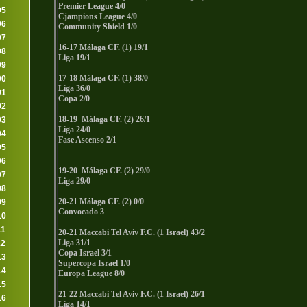
Premier League 4/0
95
Cjampions League 4/0
96
Community Shield 1/0
97
16-17 Málaga CF. (1) 19/1
98
Liga 19/1
99
17-18 Málaga CF. (1) 38/0
00
Liga 36/0
01
Copa 2/0
02
18-19 Málaga CF. (2) 26/1
03
Liga 24/0
04
Fase Ascenso 2/1
05
06
19-20 Málaga CF. (2) 29/0
07
Liga 29/0
08
20-21 Málaga CF. (2) 0/0
09
Convocado 3
10
11
20-21 Maccabi Tel Aviv F.C. (1 Israel) 43/2
Liga 31/1
12
Copa Israel 3/1
13
Supercopa Israel 1/0
14
Europa League 8/0
15
21-22 Maccabi Tel Aviv F.C. (1 Israel) 26/1
16
Liga 14/1