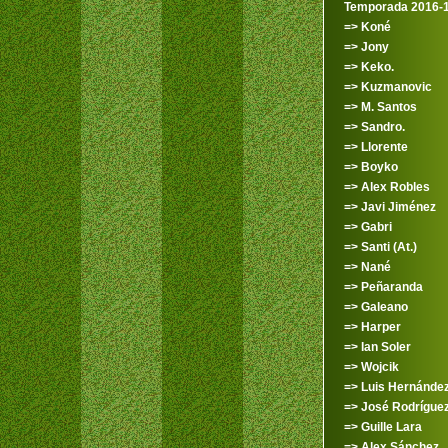
Temporada 2016-
=> Koné
=> Jony
=> Keko.
=> Kuzmanovic
=> M. Santos
=> Sandro.
=> Llorente
=> Boyko
=> Alex Robles
=> Javi Jiménez
=> Gabri
=> Santi (At.)
=> Nané
=> Peñaranda
=> Galeano
=> Harper
=> Ian Soler
=> Wojcik
=> Luis Hernánde
=> José Rodrígue
=> Guille Lara
=> Alex Sánchez