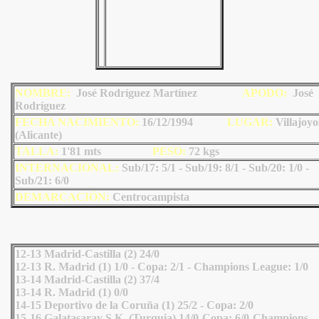
NOMBRE:
José Rodríguez Martínez
AP
ODO
:
José
Rodríguez
FECHA NACIMIENTO:
16/12/1994
LU
GAR:
Villajoyo
(Alicante)
TALLA:
1'81 mts
PESO:
72
kgs
INTERNACIONAL:
Sub/17: 5/1 - Sub/19: 8/1 - Sub/20: 1/0 -
Sub/21: 6/0
DEMARCACIÓN:
Centrocampista
12-13 Madrid-Castilla (2) 24/0
12-13 R. Madrid (1) 1/0 - Copa: 2/1 - Champions League: 1/0
13-14 Madrid-Castilla (2) 37/4
13-14 R. Madrid (1) 0/0
14-15 Deportivo de la Coruña (1) 25/2 - Copa: 2/0
15-16 Galatasaray S.K. (Turquia) 14/0-Copa: 6/0-Champions