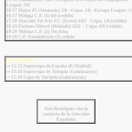
League: 3/0
16-17 Mainz 05 (Alemania) 2/0 - Copa: 2/0 - Europa League: 1/
16-17 Málaga C.F. (1) 6/0 (cedido)
17-18 Maccabi Tel Aviv FC. (Israel) 19/2 - Copa: 1/0 (cedido)
18-19 Fortuna Sittard (Holanda) 24/2 - Copa: 4/0 (cedido)
19-20 Málaga C.F. (2) Sin ficha
19-20 C.F. Fuenlabrada (2) cedido
PALMARÉS:
⇒
12-13 Supercopa de España (R.Madrid)
⇒
15-16 Supercopa de Turquia (Galatasaray)
⇒
15-16 Copa de Turquia (Galatasaray)
José Rodríguez con la
camiseta de la Selección
Española.