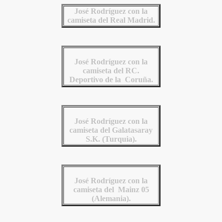
José Rodríguez con la
camiseta del Real Madrid.
José Rodríguez con la
camiseta del RC.
Deportivo de la Coruña.
José Rodríguez con la
camiseta del Galatasaray
S.K. (Turquia).
José Rodríguez con la
camiseta del Mainz 05
(Alemania).