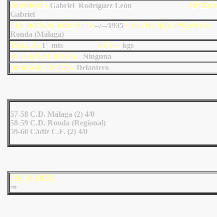
NOMBRE:
Gabriel
Rodríguez León
AP
ODO
Gabriel
FECHA NACIMIENTO:
--/--/1935
LU
GAR NACIMIENTO:
Ronda (Málaga)
TALLA:
1' mts
PESO:
kgs
INTERNACIONAL:
Ninguna
DEMARCACIÓN:
Delantero
57-58 C.D. Málaga (2) 4/0
58-59 C.D. Ronda (Regional)
59-60 Cádiz C.F. (2) 4/0
PALMARÉS:
⇒