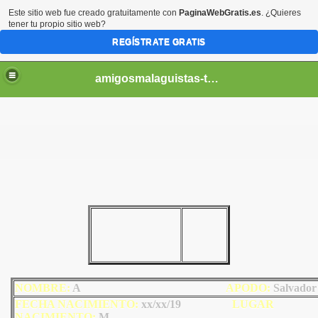
Este sitio web fue creado gratuitamente con
PaginaWebGratis.es
. ¿Quieres
tener tu propio sitio web?
REGÍSTRATE GRATIS
amigosmalaguistas-temporadas
NOMBRE:
A
AP
ODO
:
Salvado
FECHA NACIMIENTO:
xx/xx/19
LU
GAR
NACIMIENTO:
M