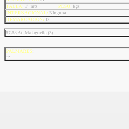
TALLA:
1' mts
PESO:
kgs
INTERNACIONAL:
Ninguna
DEMARCACIÓN:
D
57-58 At. Malagueño (3)
PALMARÉS
:
⇒