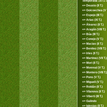
Temporada 1971-
=> Deusto (II T.)
=> Goicoechea (V T
=> Espejo (III T.)
=> Arias (XI T.)
=> Álvarez (II T.)
=> Aragón (VIII T.)
=> Búa (III T.)
=> Conejo (V T.)
=> Macias (II T.)
=> Benitez (VIII T.)
=> Irles (II T.)
=> Martinez (VII T.)
=> Mori (II T.)
=> Monreal (V T.)
=> Montero (VIII T.)
=> Pons (V T.)
=> Migueli (V T.)
=> Roldán (II T.)
=> Vilanova (II T.)
=> Viberti (III T.)
=> Galindo
=> Iglesias (II T.)