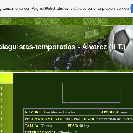
 gratuitamente con
PaginaWebGratis.es
. ¿Quieres tener tu propio sitio web?
aguistas-temporadas - Álvarez (II T.)
DA
42
43
44
45
NOMBRE:
José Álvarez Huertas
AP
ODO
:
Álvarez
46
47
FECHA NACIMIENTO:
20/10/1946
LU
GAR:
Santiesteban del Puert
48
TALLA:
1'74 mts
PESO:
68
kgs
49
INTERNACIONAL:
Olimpico 1/0