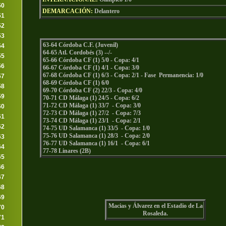
50
DEMARCACIÓN:
Delantero
51
52
53
63-64 Córdoba C.F. (Juvenil)
54
64-65 Atl. Cordobés (3) --/-
55
65-66 Córdoba CF (1) 5/0 - Copa: 4/1
56
66-67 Córdoba CF (1) 4/1 - Copa: 3/0
67-68 Córdoba CF (1) 6/3 - Copa: 2/1 - Fase Permanencia: 1/0
57
68-69 Córdoba CF (1) 6/0
58
69-70 Córdoba CF (2) 22/3 - Copa: 4/0
59
70-71 CD Málaga (1) 24/5 - Copa: 6/2
71-72 CD Málaga (1) 33/7 - Copa: 3/0
60
72-73 CD Málaga (1) 27/2 - Copa: 7/3
61
73-74 CD Málaga (1) 23/1 - Copa: 2/1
62
74-75 UD Salamanca (1) 33/5 - Copa: 1/0
75-76 UD Salamanca (1) 28/3 - Copa: 2/0
63
76-77 UD Salamanca (1) 16/1 - Copa: 6/1
64
77-78 Linares (2B)
65
66
67
68
69
Macias y Álvarez en el Estadio de La
70
Rosaleda.
71