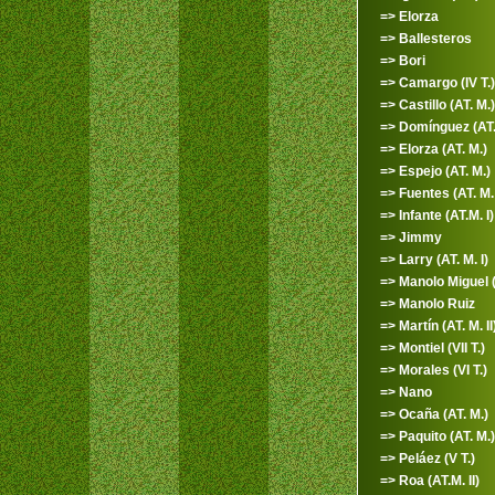
=> Elorza
=> Ballesteros
=> Bori
=> Camargo (IV T.)
=> Castillo (AT. M.)
=> Domínguez (AT.M
=> Elorza (AT. M.)
=> Espejo (AT. M.)
=> Fuentes (AT. M. 
=> Infante (AT.M. I)
=> Jimmy
=> Larry (AT. M. I)
=> Manolo Miguel (I
=> Manolo Ruiz
=> Martín (AT. M. II
=> Montiel (VII T.)
=> Morales (VI T.)
=> Nano
=> Ocaña (AT. M.)
=> Paquito (AT. M.)
=> Peláez (V T.)
=> Roa (AT.M. II)