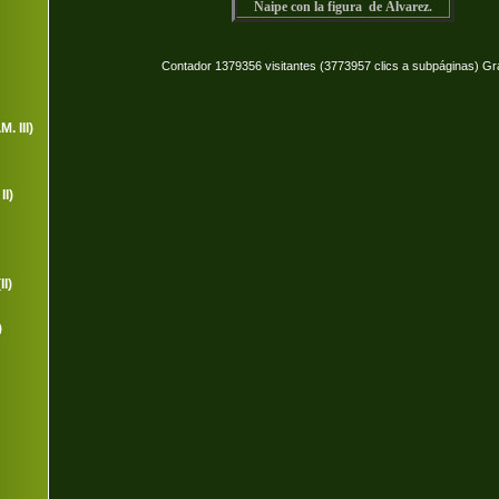
Naipe con la figura de Álvarez.
Contador 1379356 visitantes (3773957 clics a subpáginas) Gr
. III)
II)
I)
)