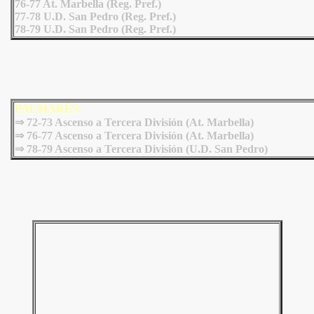
76-77 At. Marbella (Reg. Pref.)
77-78 U.D. San Pedro (Reg. Pref.)
78-79 U.D. San Pedro (Reg. Pref.)
PALMARÉS:
⇒ 72-73 Ascenso a Tercera División (At. Marbella)
⇒ 76-77 Ascenso a Tercera División (At. Marbella)
⇒
78-79 Ascenso a Tercera División (U.D. San Pedro)