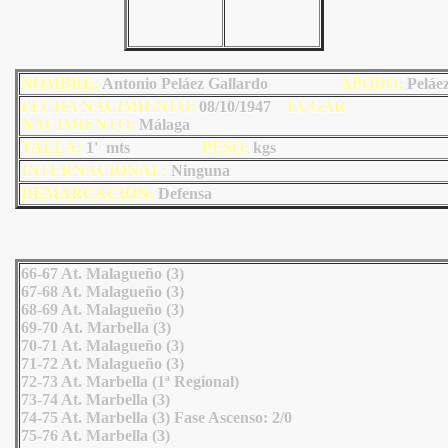
NOMBRE:
Antonio Peláez Gallardo
AP
ODO
:
Peláe
FECHA NACIMIENTO:
08/10/1947
LU
GAR
NACIMIENTO:
Málaga
TALLA:
1' mts
PESO:
kgs
INTERNACIONAL:
Ninguna
DEMARCACIÓN:
Defensa
66-67 At. Malagueño (3)
67-68 At. Malagueño (3)
68-69 At. Malagueño (3)
69-70 At. Marbella (3)
70-71 At. Malagueño (3)
71-72 At. Malagueño (3)
72-73 At. Marbella (1ª Regional)
73-74 At. Marbella (3)
74-75 At. Marbella (3) Fase Ascenso: 2/0
75-76 At. Marbella (3)