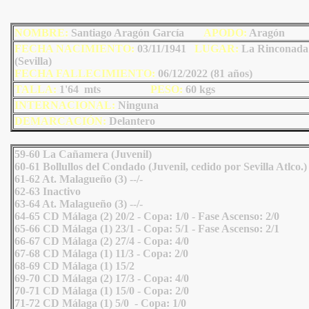
NOMBRE:
Santiago Aragón García
AP
ODO
:
Aragón
FECHA NACIMIENTO:
03/11/1941
LU
GAR:
La Rinconada
(Sevilla)
FECHA FALLECIMIENTO:
06/12/2022 (81 años)
TALLA:
1'64 mts
PESO:
60
kgs
INTERNACIONAL:
Ninguna
DEMARCACIÓN:
Delantero
59-60 La Cañamera (Juvenil)
60-61 Bollullos del Condado (Juvenil, cedido por Sevilla Atlco.)
61-62 At. Malagueño (3) --/-
62-63 Inactivo
63-64 At. Malagueño (3) --/-
64-65 CD Málaga (2) 20/2 - Copa: 1/0 - Fase Ascenso: 2/0
65-66 CD Málaga (1) 23/1 - Copa: 5/1 - Fase Ascenso: 2/1
66-67 CD Málaga (2) 27/4 - Copa: 4/0
67-68 CD Málaga (1) 11/3 - Copa: 2/0
68-69 CD Málaga (1) 15/2
69-70 CD Málaga (2) 17/3 - Copa: 4/0
70-71 CD Málaga (1) 15/0 - Copa: 2/0
71-72 CD Málaga (1) 5/0 - Copa: 1/0