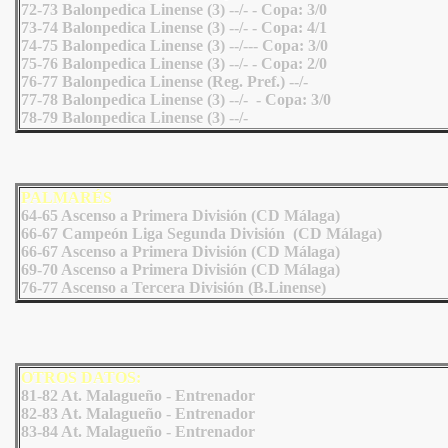
72-73 Balonpedica Linense (3) --/- - Copa: 3/0
73-74 Balonpedica Linense (3) --/- - Copa: 4/1
74-75 Balonpedica Linense (3) --/--- Copa: 3/0
75-76 Balonpedica Linense (3) --/- - Copa: 2/0
76-77 Balonpedica Linense (Reg. Pref.) --/-
77-78 Balonpedica Linense (3) --/- - Copa: 3/0
78-79 Balonpedica Linense (3) --/-
PALMARÉS
64-65 Ascenso a Primera División (CD Málaga)
66-67 Campeón Liga Segunda División (CD Málaga)
66-67 Ascenso a Primera División (CD Málaga)
69-70 Ascenso a Primera División (CD Málaga)
76-77 Ascenso a Tercera División (B.Linense)
OTROS DATOS:
81-82 At. Malagueño - Entrenador
82-83 At. Malagueño - Entrenador
83-84 At. Malagueño - Entrenador