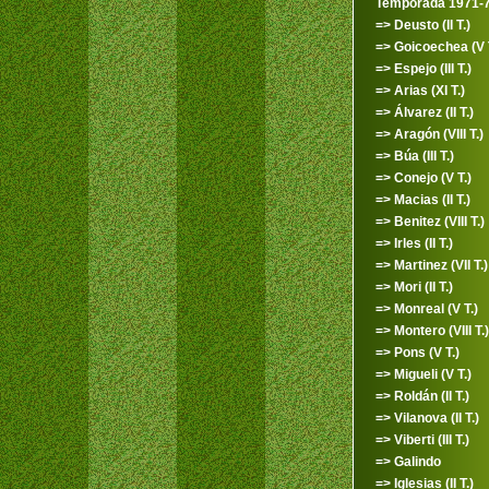
Temporada 1971-
=> Deusto (II T.)
=> Goicoechea (V T
=> Espejo (III T.)
=> Arias (XI T.)
=> Álvarez (II T.)
=> Aragón (VIII T.)
=> Búa (III T.)
=> Conejo (V T.)
=> Macias (II T.)
=> Benitez (VIII T.)
=> Irles (II T.)
=> Martinez (VII T.)
=> Mori (II T.)
=> Monreal (V T.)
=> Montero (VIII T.)
=> Pons (V T.)
=> Migueli (V T.)
=> Roldán (II T.)
=> Vilanova (II T.)
=> Viberti (III T.)
=> Galindo
=> Iglesias (II T.)