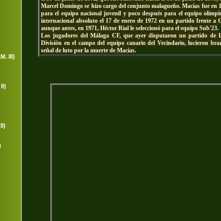
Marcel Domingo se hizo cargo del conjunto malagueño. Macías fue en 1
para el equipo nacional juvenil y poco después para el equipo olímp
internacional absoluto el 17 de enero de 1972 en un partido frente a 
aunque antes, en 1971, Héctor Rial le seleccionó para el equipo Sub'23.
Los jugadores del Málaga CF, que ayer disputaron un partido de 
División en el campo del equipo canario del Vecindario, lucieron bra
señal de luto por la muerte de Macías.
. III)
II)
I)
)