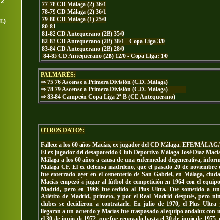
72
77-78 CD Málaga (2) 36/1
78-79 CD Málaga (2) 36/1
79-80 CD Málaga (1) 25/0
.)
80-81
81-82
CD Antequerano (2B) 35/0
82-83 CD Antequerano (2B) 38/1 - Copa Liga 3/0
83-84 CD Antequerano (2B) 28/0
84-85 CD Antequerano (2B) 12/0 - Copa Liga: 1/0
PALMARÉS:
⇒ 75-76 Ascenso a Primera División (C.D. Málaga)
⇒ 78
-79 Ascenso a Primera División (C.D. Málaga)
⇒
83-84 Campeón Copa Liga 2ª B (CD Antequerano)
OTROS DATOS:
Fallece a los 60 años Macías, ex jugador del CD Málaga. EFE/MÁLAG
El ex jugador del desaparecido Club Deportivo Málaga José Díaz Macías
Málaga a los 60 años a causa de una enfermedad degenerativa, inform
Málaga CF. El ex defensa madrileño, que el pasado 20 de noviembre 
fue enterrado ayer en el cementerio de San Gabriel, en Málaga, ciuda
Macías empezó a jugar al fútbol de competición en 1964 con el equipo
Madrid, pero en 1966 fue cedido al Plus Ultra. Fue sometido a un
Atlético de Madrid, primero, y por el Real Madrid después, pero ni
clubes se decidieron a contratarle. En julio de 1970, el Plus Ultr
llegaron a un acuerdo y Macías fue traspasado al equipo andaluz con 
el 30 de junio de 1972, que fue renovado hasta el 30 de junio de 1975, 