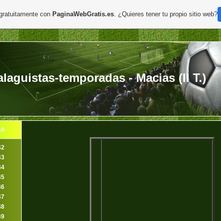
 gratuitamente con
PaginaWebGratis.es
. ¿Quieres tener tu propio sitio web?
aguistas-temporadas - Macias (II T.)
DA
42
43
44
45
46
47
48
49