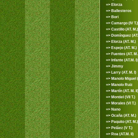
=> Elorza
=> Ballesteros
=> Bori
=> Camargo (IV T.)
=> Castillo (AT. M.)
=> Domínguez (AT.M
=> Elorza (AT. M.)
=> Espejo (AT. M.)
=> Fuentes (AT. M. 
=> Infante (AT.M. I)
=> Jimmy
=> Larry (AT. M. I)
=> Manolo Miguel (I
=> Manolo Ruiz
=> Martín (AT. M. II
=> Montiel (VII T.)
=> Morales (VI T.)
=> Nano
=> Ocaña (AT. M.)
=> Paquito (AT. M.)
=> Peláez (V T.)
=> Roa (AT.M. II)