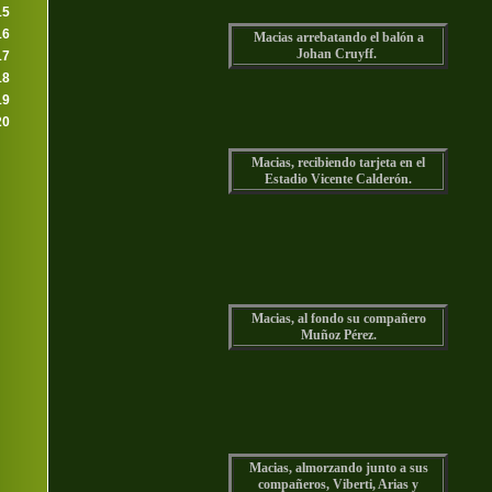
15
16
Macias arrebatando el balón a
Johan Cruyff.
17
18
19
20
Macias, recibiendo tarjeta en el
Estadio Vicente Calderón.
Macias, al fondo su compañero
Muñoz Pérez.
Macias, almorzando junto a sus
compañeros, Viberti, Arias y