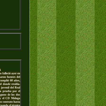
A
 falleció ayer en
aron fuentes del
cumplió 60 años,
d donde residía.
 juvenil del Real
a prueba por el
nguno de los dos
a y el CD Málaga
un contrato hasta
cuando el técnico