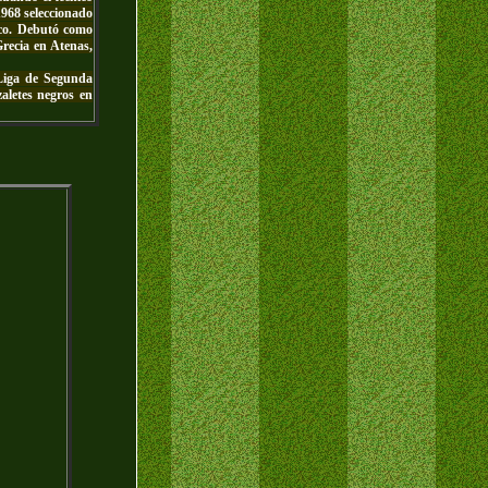
968 seleccionado
ico. Debutó como
Grecia en Atenas,
Liga de Segunda
zaletes negros en