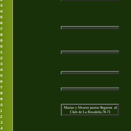
93
94
95
96
97
98
99
00
01
02
03
04
05
06
07
08
09
10
Macias y Alvarez juntos llegaron al
11
Club de La Rosaleda.70-71
12
13
14