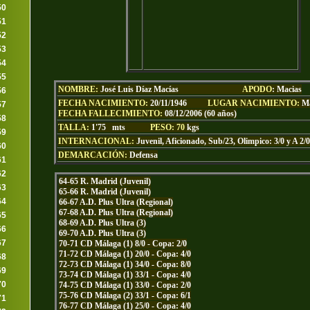
50
51
52
53
54
55
NOMBRE:
José Luis Díaz Macías
APODO
: Macias
56
FECHA NACIMIENTO:
20/11/1946
LUGAR NACIMIENTO:
M
57
FECHA FALLECIMIENTO:
08/12/2006 (60 años)
58
TALLA:
1'75
mts
PESO: 70
kgs
59
INTERNACIONAL:
Juvenil, Aficionado, Sub/23, Olimpico: 3/0 y A 2/0
60
DEMARCACIÓN:
Defensa
61
62
64-65 R. Madrid (Juvenil)
63
65-66 R. Madrid (Juvenil)
64
66-67 A.D. Plus Ultra (Regional)
67-68 A.D. Plus Ultra (Regional)
65
68-69 A.D. Plus Ultra (3)
66
69-70 A.D. Plus Ultra (3)
67
70-71 CD Málaga (1) 8/0 - Copa: 2/0
71-72 CD Málaga (1) 20/0 - Copa: 4/0
68
72-73 CD Málaga (1) 34/0 - Copa: 8/0
69
73-74 CD Málaga (1) 33/1 - Copa: 4/0
70
74-75 CD Málaga (1) 33/0 - Copa: 2/0
75-76 CD Málaga (2) 33/1 - Copa: 6/1
71
76-77 CD Málaga (1) 25/0 - Copa: 4/0