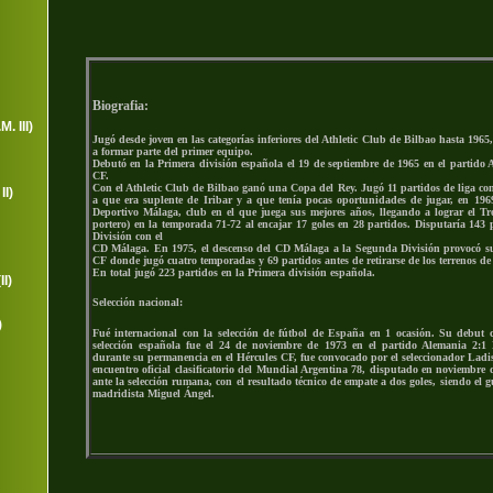
Biografia
:
. III)
Jugó desde joven en las categorías inferiores del Athletic Club de Bilbao hasta 1965
a formar parte del primer equipo.
Debutó en la Primera división española el 19 de septiembre de 1965 en el partido A
CF.
Con el Athletic Club de Bilbao ganó una Copa del Rey. Jugó 11 partidos de liga con
II)
a que era suplente de Iribar y a que tenía pocas oportunidades de jugar, en 196
Deportivo Málaga, club en el que juega sus mejores años, llegando a lograr el T
portero) en la temporada 71-72 al encajar 17 goles en 28 partidos. Disputaría 143 
División con el
CD Málaga. En 1975, el descenso del CD Málaga a la Segunda División provocó su
CF donde jugó cuatro temporadas y 69 partidos antes de retirarse de los terrenos de
En total jugó 223 partidos en la Primera división española.
I)
Selección nacional:
)
Fué internacional con la selección de fútbol de España en 1 ocasión. Su debut 
selección española fue el 24 de noviembre de 1973 en el partido Alemania 2:1
durante su permanencia en el Hércules CF, fue convocado por el seleccionador Ladi
encuentro oficial clasificatorio del Mundial Argentina 78, disputado en noviembre 
ante la
selección rumana, con el resultado técnico de empate a dos goles, siendo el g
madridista Miguel Ángel.