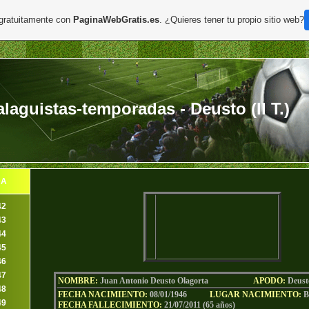
 gratuitamente con
PaginaWebGratis.es
. ¿Quieres tener tu propio sitio web?
aguistas-temporadas - Deusto (II T.)
DA
42
43
44
45
46
47
NOMBRE:
Juan Antonio Deusto Olagorta
AP
ODO
:
Deust
48
FECHA NACIMIENTO:
08/01/1946
LU
GAR NACIMIENTO:
B
49
FECHA FALLECIMIENTO:
21/07/2011 (65 años)