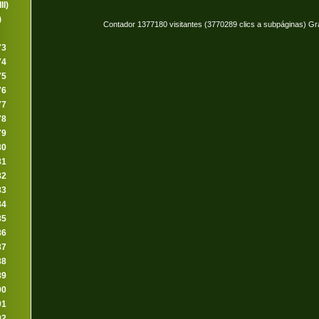
II)
)
Contador 1377180 visitantes (3770289 clics a subpáginas) Gr
73
74
75
76
77
78
79
80
81
82
83
84
85
86
87
88
89
90
91
92