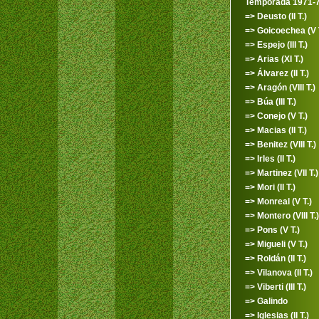
Temporada 1971-
=> Deusto (II T.)
=> Goicoechea (V T
=> Espejo (III T.)
=> Arias (XI T.)
=> Álvarez (II T.)
=> Aragón (VIII T.)
=> Búa (III T.)
=> Conejo (V T.)
=> Macias (II T.)
=> Benitez (VIII T.)
=> Irles (II T.)
=> Martinez (VII T.)
=> Mori (II T.)
=> Monreal (V T.)
=> Montero (VIII T.)
=> Pons (V T.)
=> Migueli (V T.)
=> Roldán (II T.)
=> Vilanova (II T.)
=> Viberti (III T.)
=> Galindo
=> Iglesias (II T.)