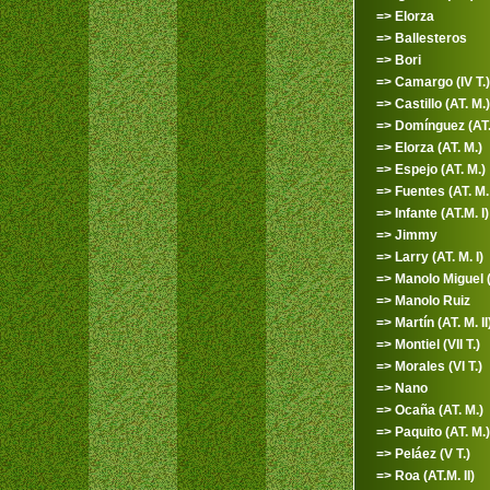
=> Elorza
=> Ballesteros
=> Bori
=> Camargo (IV T.)
=> Castillo (AT. M.)
=> Domínguez (AT.M
=> Elorza (AT. M.)
=> Espejo (AT. M.)
=> Fuentes (AT. M. 
=> Infante (AT.M. I)
=> Jimmy
=> Larry (AT. M. I)
=> Manolo Miguel (I
=> Manolo Ruiz
=> Martín (AT. M. II
=> Montiel (VII T.)
=> Morales (VI T.)
=> Nano
=> Ocaña (AT. M.)
=> Paquito (AT. M.)
=> Peláez (V T.)
=> Roa (AT.M. II)