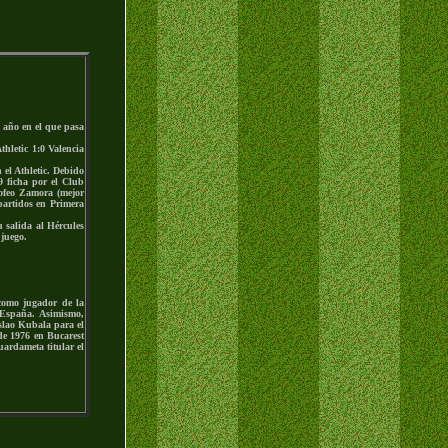
, año en el que pasa
thletic 1:0 Valencia
 el Athletic. Debido
9 ficha por el Club
rofeo Zamora (mejor
partidos en Primera
 salida al Hércules
 juego.
como jugador de la
 España. Asimismo,
slao Kubala para el
de 1976 en Bucarest
uardameta titular el