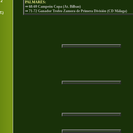
72
PALMARÉS:
⇒ 68-69 Campeón Copa (At. Bilbao)
⇒ 71-72 Ganador Trofeo Zamora de Primera División (CD Mála
.)