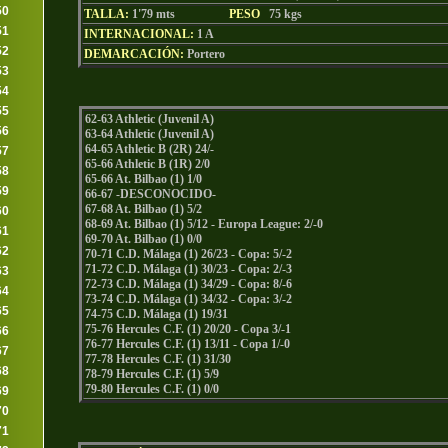
50
TALLA:
1'79 mts
PESO
75
kgs
51
INTERNACIONAL:
1 A
52
DEMARCACIÓN:
Portero
53
54
55
62-63 Athletic (Juvenil A)
56
63-64 Athletic (Juvenil A)
64-65 Athletic B (2R) 24/-
57
65-66 Athletic B (1R) 2/0
58
65-66 At. Bilbao (1) 1/0
59
66-67 -DESCONOCIDO-
67-68 At. Bilbao (1) 5/2
60
68-69 At. Bilbao (1) 5/12 - Europa League: 2/-0
61
69-70 At. Bilbao (1) 0/0
62
70-71 C.D. Málaga (1) 26/23 - Copa: 5/-2
71-72 C.D. Málaga (1) 30/23 - Copa: 2/-3
63
72-73 C.D. Málaga (1) 34/29 - Copa: 8/-6
64
73-74 C.D. Málaga (1) 34/32 - Copa: 3/-2
65
74-75 C.D. Málaga (1) 19/31
75-76 Hercules C.F. (1) 20/20 - Copa 3/-1
66
76-77 Hercules C.F. (1) 13/11 - Copa 1/-0
67
77-78 Hercules C.F. (1) 31/30
68
78-79 Hercules C.F. (1) 5/9
79-80 Hercules C.F. (1) 0/0
69
70
71