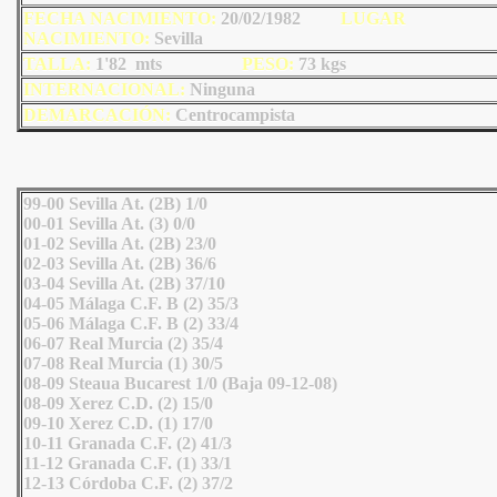
FECHA NACIMIENTO:
20/02/1982
LUGAR
NACIMIENTO:
Sevilla
TALLA:
1'82 mts
PESO:
73
kgs
INTERNACIONAL:
Ninguna
DEMARCACIÓN:
Centrocampista
99-00 Sevilla At. (2B) 1/0
00-01 Sevilla At. (3) 0/0
01-02 Sevilla At. (2B) 23/0
02-03 Sevilla At. (2B) 36/6
03-04 Sevilla At. (2B) 37/10
04-05 Málaga C.F. B (2) 35/3
05-06 Málaga C.F. B (2) 33/4
06-07 Real Murcia (2) 35/4
07-08 Real Murcia (1) 30/5
08-09 Steaua Bucarest 1/0 (Baja 09-12-08)
08-09 Xerez C.D. (2) 15/0
09-10 Xerez C.D. (1) 17/0
10-11 Granada C.F. (2) 41/3
11-12 Granada C.F. (1) 33/1
12-13 Córdoba C.F. (2) 37/2