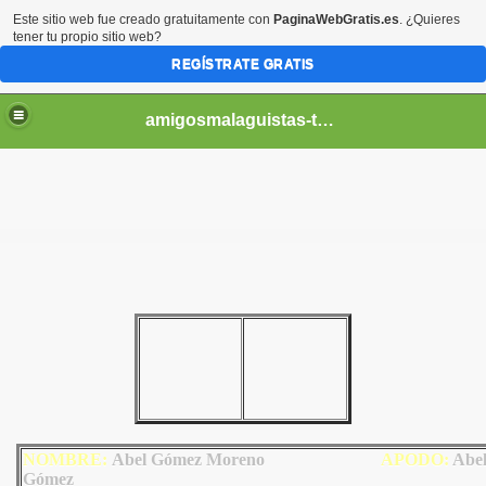
Este sitio web fue creado gratuitamente con
PaginaWebGratis.es
. ¿Quieres
tener tu propio sitio web?
REGÍSTRATE GRATIS
amigosmalaguistas-temporadas
NOMBRE:
Abel Gómez Moreno
AP
ODO
:
Abe
Gómez