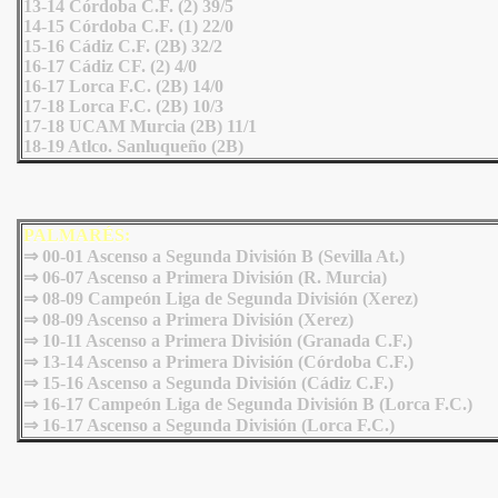
13-14 Córdoba C.F. (2) 39/5
14-15 Córdoba C.F. (1) 22/0
15-16 Cádiz C.F. (2B) 32/2
16-17 Cádiz CF. (2) 4/0
16-17 Lorca F.C. (2B) 14/0
17-18 Lorca F.C. (2B) 10/3
17-18 UCAM Murcia (2B) 11/1
18-19 Atlco. Sanluqueño (2B)
PALMARÉS:
⇒ 00-01 Ascenso a Segunda División B (Sevilla At.)
⇒ 06-07 Ascenso a Primera División (R. Murcia)
⇒ 08-09 Campeón Liga de Segunda División (Xerez)
⇒ 08-09 Ascenso a Primera División (Xerez)
⇒ 10-11 Ascenso a Primera División (Granada C.F.)
⇒ 13-14 Ascenso a Primera División (Córdoba C.F.)
⇒ 15-16 Ascenso a Segunda División (Cádiz C.F.)
⇒ 16-17 Campeón Liga de Segunda División B (Lorca F.C.)
⇒
16-17 Ascenso a Segunda División (Lorca F.C.)