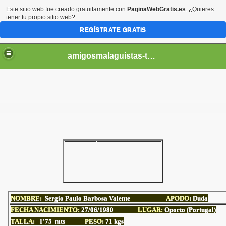
Este sitio web fue creado gratuitamente con
PaginaWebGratis.es
. ¿Quieres
tener tu propio sitio web?
REGÍSTRATE GRATIS
amigosmalaguistas-temporadas
NOMBRE:
Sergio Paulo Barbosa Valente
APODO
: Duda
FECHA NACIMIENTO:
27
/06/1980
LUGAR:
Oporto (Portugal)
TALLA:
1'75 mts
PESO:
71
kgs