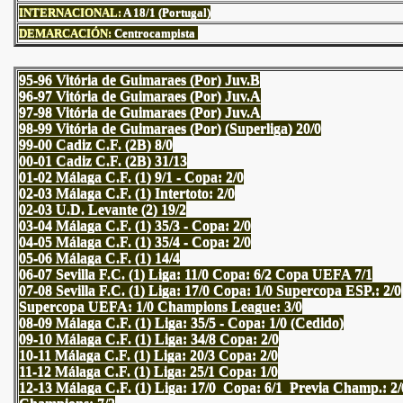
INTERNACIONAL:
A 18/1 (Portugal)
DEMARCACIÓN:
Centrocampista
95-96 Vitória de Guimaraes (Por) Juv.B
96-97 Vitória de Guimaraes (Por) Juv.A
97-98 Vitória de Guimaraes (Por) Juv.A
98-99 Vitória de Guimaraes (Por) (Superliga) 20/0
99-00 Cadiz C.F. (2B) 8/0
00-01 Cadiz C.F. (2B) 31/13
01-02 Málaga C.F. (1) 9/1 - Copa: 2/0
02-03 Málaga C.F. (1) Intertoto: 2/0
02-03 U.D. Levante (2) 19/2
03-04 Málaga C.F. (1) 35/3 - Copa: 2/0
04-05 Málaga C.F. (1) 35/4 - Copa: 2/0
05-06 Málaga C.F. (1) 14/4
06-07 Sevilla F.C. (1) Liga: 11/0 Copa: 6/2 Copa UEFA 7/1
07-08 Sevilla F.C. (1) Liga: 17/0 Copa: 1/0 Supercopa ESP.: 2/0
Supercopa UEFA: 1/0 Champions League: 3/0
08-09 Málaga C.F. (1) Liga: 35/5 - Copa: 1/0 (Cedido)
09-10 Málaga C.F. (1) Liga: 34/8 Copa: 2/0
10-11 Málaga C.F. (1) Liga: 20/3 Copa: 2/0
11-12 Málaga C.F. (1) Liga: 25/1 Copa: 1/0
12-13 Málaga C.F. (1) Liga: 17/0 Copa: 6/1 Previa Champ.: 2