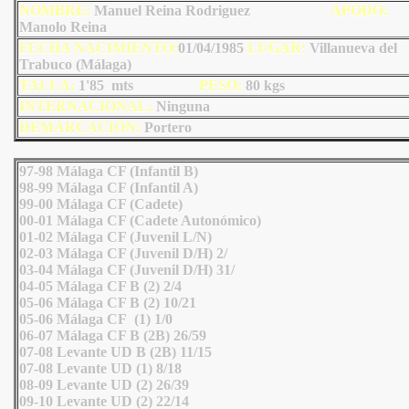
NOMBRE:
Manuel Reina Rodriguez
AP
ODO
:
Manolo Reina
FECHA NACIMIENTO:
01/04/1985
LUGAR:
Villanueva del
Trabuco (Málaga)
TALLA:
1'85 mts
PESO:
80
kgs
INTERNACIONAL:
Ninguna
DEMARCACIÓN:
Portero
97-98 Málaga CF (Infantil B)
98-99 Málaga CF (Infantil A)
99-00 Málaga CF (Cadete)
00-01 Málaga CF (Cadete Autonómico)
01-02 Málaga CF (Juvenil L/N)
02-03 Málaga CF (Juvenil D/H) 2/
03-04 Málaga CF (Juvenil D/H) 31/
04-05 Málaga CF B (2) 2/4
05-06 Málaga CF B (2) 10/21
05-06 Málaga CF (1) 1/0
06-07 Málaga CF B (2B) 26/59
07-08 Levante UD B (2B) 11/15
07-08 Levante UD (1) 8/18
08-09 Levante UD (2) 26/39
09-10 Levante UD (2) 22/14