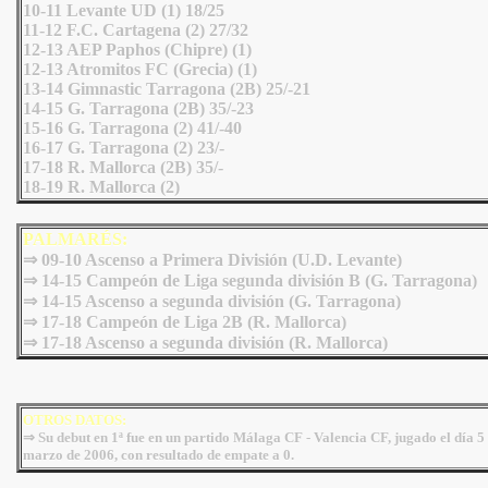
10-11 Levante UD (1) 18/25
11-12 F.C. Cartagena (2) 27/32
12-13 AEP Paphos (Chipre) (1)
12-13 Atromitos FC (Grecia) (1)
13-14 Gimnastic Tarragona (2B) 25/-21
14-15 G. Tarragona (2B) 35/-23
15-16 G. Tarragona (2) 41/-40
16-17 G. Tarragona (2) 23/-
17-18 R. Mallorca (2B) 35/-
18-19 R. Mallorca (2)
PALMARÉS:
⇒ 09-10 Ascenso a Primera División (U.D. Levante)
⇒ 14-15 Campeón de Liga segunda división B (G. Tarragona)
⇒ 14-15 Ascenso a segunda división (G. Tarragona)
⇒ 17-18 Campeón de Liga 2B (R. Mallorca)
⇒
17-18 Ascenso a segunda división (R. Mallorca)
OTROS DATOS:
⇒ Su debut en 1ª fue en un partido Málaga CF - Valencia CF, jugado el día 5
marzo de 2006, con resultado de empate a 0.