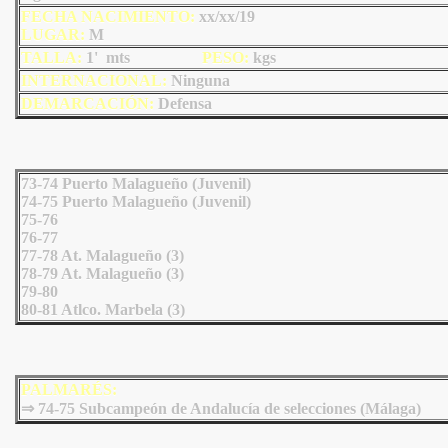
FECHA NACIMIENTO:
xx/xx/19
LU
GAR:
M
TALLA:
1' mts
PESO:
kgs
INTERNACIONAL:
Ninguna
DEMARCACIÓN:
Defensa
73-74 Puerto Malagueño (Juvenil)
74-75 Puerto Malagueño (Juvenil)
75-76
76-77
77-78 At. Malagueño (3)
78-79 At. Malagueño (3)
79-80
80-81 Atlco. Marbela (3)
PALMARÉS:
⇒ 74-75 Subcampeón de Andalucía de selecciones (Málaga)