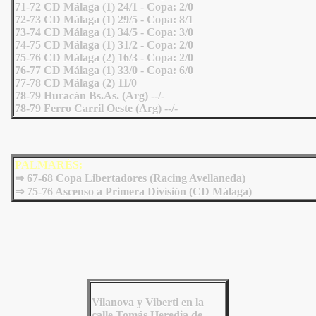
71-72 CD Málaga (1) 24/1 - Copa: 2/0
72-73 CD Málaga (1) 29/5 - Copa: 8/1
73-74 CD Málaga (1) 34/5 - Copa: 3/0
74-75 CD Málaga (1) 31/2 - Copa: 2/0
75-76 CD Málaga (2) 16/3 - Copa: 2/0
76-77 CD Málaga (1) 33/0 - Copa: 6/0
77-78 CD Málaga (2) 11/0
78-79 Huracán Bs.As. (Arg) --/-
78-79 Ferro Carril Oeste (Arg) --/-
PALMARÉS:
⇒ 67-68 Copa Libertadores (Racing Avellaneda)
⇒ 75-76 Ascenso a Primera División (CD Málaga)
Vilanova y Viberti en la
calle Tomás Heredia de