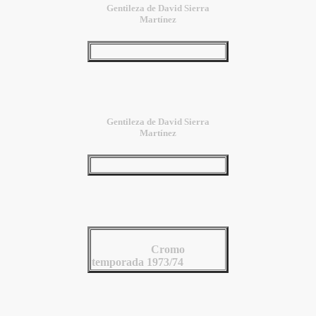
Gentileza de David Sierra
Martínez
Gentileza de David Sierra
Martínez
Cromo
temporada 1973/74