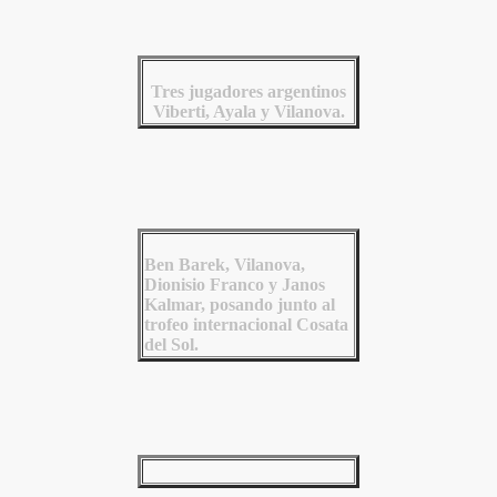
Tres jugadores argentinos
Viberti, Ayala y Vilanova.
Ben Barek, Vilanova,
Dionisio Franco y Janos
Kalmar, posando junto al
trofeo internacional Cosata
del Sol.