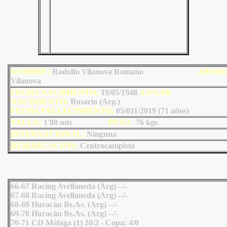
NOMBRE:
Rodolfo Vilanova Romano
AP
ODO
Vilanova
FECHA NACIMIENTO:
19/05/1948
LU
GAR
NACIMIENTO:
Rosario (Arg.)
FECHA FALLECIMIENTO:
05/011/2019 (71 años)
TALLA:
1'80 mts
PESO
76
kgs
INTERNACIONAL:
Ninguna
DEMARCACIÓN:
Centrocampista
66-67 Racing Avellaneda (Arg) --/-
67-68 Racing Avellaneda (Arg) --/-
68-69 Huracán Bs.As. (Arg) --/-
69-70 Huracán Bs.As. (Arg) --/-
70-71 CD Málaga (1) 20/2 - Copa: 4/0