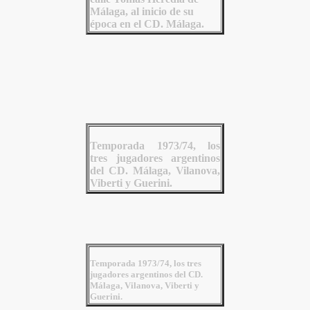
Málaga, al inicio de su
época en el CD. Málaga.
Temporada 1973/74, los
tres jugadores argentinos
del CD. Málaga, Vilanova,
Viberti y Guerini.
Temporada 1973/74, los tres
jugadores argentinos del CD.
Málaga, Vilanova, Viberti y
Guerini.