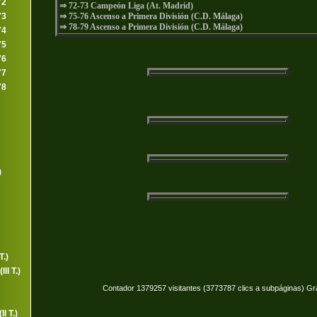
72
⇒ 72-73 Campeón Liga (At. Madrid)
73
⇒ 75-76 Ascenso a Primera División (C.D. Málaga)
⇒ 78-79 Ascenso a Primera División (C.D. Málaga)
74
75
76
77
78
)
T.)
II T.)
Contador 1379257 visitantes (3773787 clics a subpáginas) Gr
I T.)