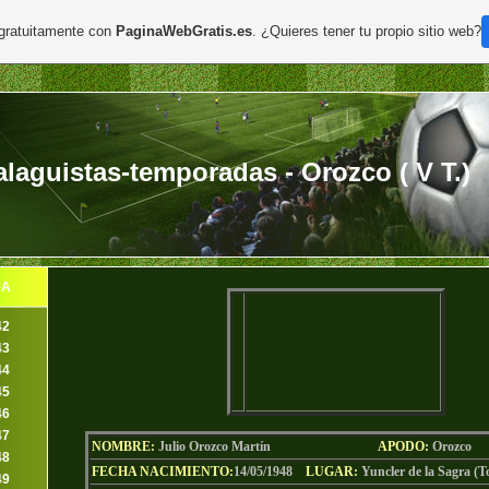
 gratuitamente con
PaginaWebGratis.es
. ¿Quieres tener tu propio sitio web?
aguistas-temporadas - Orozco ( V T.)
DA
42
43
44
45
46
47
NOMBRE:
Julio Orozco Martín
AP
ODO
:
Orozco
48
FECHA NACIMIENTO:
14/05/1948
LU
GAR:
Yuncler de la Sagra (T
49