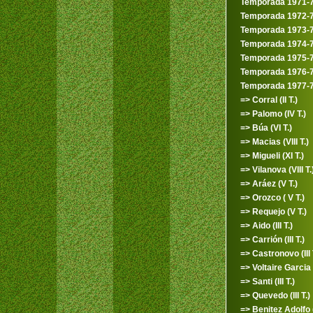
Temporada 1971-
Temporada 1972-
Temporada 1973-
Temporada 1974-
Temporada 1975-
Temporada 1976-
Temporada 1977-
=> Corral (II T.)
=> Palomo (IV T.)
=> Búa (VI T.)
=> Macias (VIII T.)
=> Migueli (XI T.)
=> Vilanova (VIII T.
=> Aráez (V T.)
=> Orozco ( V T.)
=> Requejo (V T.)
=> Aido (III T.)
=> Carrión (III T.)
=> Castronovo (III 
=> Voltaire Garcia (I
=> Santi (III T.)
=> Quevedo (III T.)
=> Benitez Adolfo (I