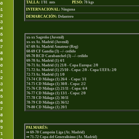
TALLA:
1'81 mts
PESO:
78
kgs
50
INTERNACIONAL:
Ninguna
51
52
DEMARCACIÓN:
Delantero
53
54
55
xx-xx Sagreño (Juvenil)
56
xx-xx At. Madrid (Juvenil)
67-69 At. Madrid Amateur (Reg)
57
68-69 CF Gandía (3) --/- cedido
58
69-70 RCD Carabanchel (3) --/- cedido
59
69-70 At. Madrid (1) 4/1
70-71 At. Madrid (1) 21/8 - Copa Europa: 2/0
60
71-72 At. Madrid (1) 25/10 - Copa: 2/0 - Copa UEFA: 2/0
61
72-73 At. Madrid (1) 1/0
62
73-74 CD Málaga (1) 26/4 - Copa: 3/1
74-75 CD Málaga (1) 30/8 - Copa: 2/2
63
75-76 CD Málaga (2) 21/11 - Copa: 6/4
64
76-77 CD Málaga (1) 13/1 - Copa: 2/0
65
77-78 CD Málaga (2) 30/11
78-79 CD Málaga (2) 36/12
66
79-80 CD Málaga (1) 20/1
67
68
69
70
PALMARÉS:
⇒ 69-70 Campeón Liga (At. Madrid)
71
⇒ 71-72 Copa del Generalisimo (At. Madrid)