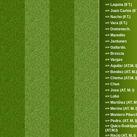
=> Laguna (II T.)
=> Juan Carlos (II 
=> Nacho (II T.)
=> Vara (II T.)
=> Domenech.
=> Manolito
=> Jantunen
=> Gallardo.
=> Brescia
=> Vargas
=> Aguilar (AT.M. I
=> Benitez (AT. M.)
=> Chema (AT.M. I
=> Chus
=> Jose (AT. M. I)
=> Lobo
=> Martínez (AT. M.
=> Merino (AT. M. I
=> Montero Pitarc
=> Pedro. (AT. M. I)
=> Quico Rodrigu
(AT.M.I)
=> Recio (AT. M. I)