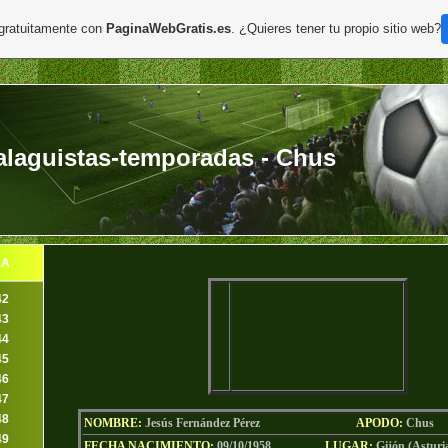
 gratuitamente con
PaginaWebGratis.es
. ¿Quieres tener tu propio sitio web?
laguistas-temporadas - Chus
DA
42
43
44
45
46
47
48
NOMBRE:
Jesús Fernández Pérez
AP
ODO
:
Chus
49
FECHA NACIMIENTO:
09/10/1958
LU
GAR:
Gijón (
Asturi