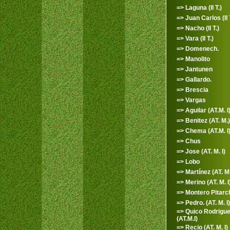
=> Laguna (II T.)
=> Juan Carlos (II 
=> Nacho (II T.)
=> Vara (II T.)
=> Domenech.
=> Manolito
=> Jantunen
=> Gallardo.
=> Brescia
=> Vargas
=> Aguilar (AT.M. I
=> Benitez (AT. M.)
=> Chema (AT.M. I
=> Chus
=> Jose (AT. M. I)
=> Lobo
=> Martínez (AT. M.
=> Merino (AT. M. I
=> Montero Pitarc
=> Pedro. (AT. M. I)
=> Quico Rodrigu
(AT.M.I)
=> Recio (AT. M. I)