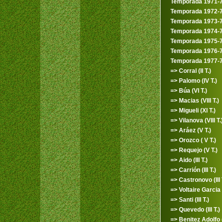
Temporada 1971-
Temporada 1972-
Temporada 1973-
Temporada 1974-
Temporada 1975-
Temporada 1976-
Temporada 1977-
=> Corral (II T.)
=> Palomo (IV T.)
=> Búa (VI T.)
=> Macias (VIII T.)
=> Migueli (XI T.)
=> Vilanova (VIII T.
=> Aráez (V T.)
=> Orozco ( V T.)
=> Requejo (V T.)
=> Aido (III T.)
=> Carrión (III T.)
=> Castronovo (III 
=> Voltaire Garcia (I
=> Santi (III T.)
=> Quevedo (III T.)
=> Benitez Adolfo (I