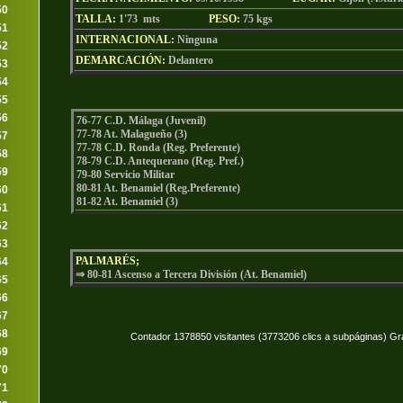
50
TALLA:
1'73 mts
PESO:
75
kgs
51
INTERNACIONAL:
Ninguna
52
DEMARCACIÓN:
Delantero
53
54
55
56
76-77 C.D. Málaga (Juvenil)
77-78 At. Malagueño (3)
57
77-78 C.D. Ronda (Reg. Preferente)
58
78-79 C.D. Antequerano (Reg. Pref.)
59
79-80 Servicio Militar
80-81 At. Benamiel (Reg.Preferente)
60
81-82 At. Benamiel (3)
61
62
63
PALMARÉS;
64
⇒ 80-81 Ascenso a Tercera División (At. Benamiel)
65
66
67
68
Contador 1378850 visitantes (3773206 clics a subpáginas) Gr
69
70
71