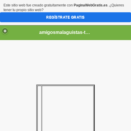
Este sitio web fue creado gratuitamente con
PaginaWebGratis.es
. ¿Quieres
tener tu propio sitio web?
REGÍSTRATE GRATIS
amigosmalaguistas-temporadas