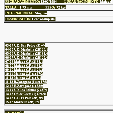
FECHA NACIMIENTO:
13
/02/1984
LUGAR NACIMIENTO:
Málaga
TALLA:
1'73 mts
PESO:
72 kgs
INTERNACIONAL:
Ninguna
DEMARCACIÓN:
Centrocampista
03-04 U.D. San Pedro (3) --/-
04-05 U.D. Marbella (2B) 26/1
05-06 U.D. Marbella (2B) 33/6
06-07 U.D. Marbella (2B) 25/6
07-08 Málaga C.F. (2) 31/1
08-09 Málaga C.F. (1) 32/9
09-10 Málaga C.F. (1) 24/2
10-11 Málaga C.F. (1) 27/2
11-12 Málaga C.F. (1) 6/1
11-12 R.Zaragoza (1) (c) 17/5
12-13 R.Zaragoza (1) 32/9
13-14 UD Las Palmas (2) 27/1
14-15 Ofi de Creta (1) Grecia
14-15 C.D. El Palo (2B) 9/0
15-16 Marbella (2B) 7/0
PALMARÉS: