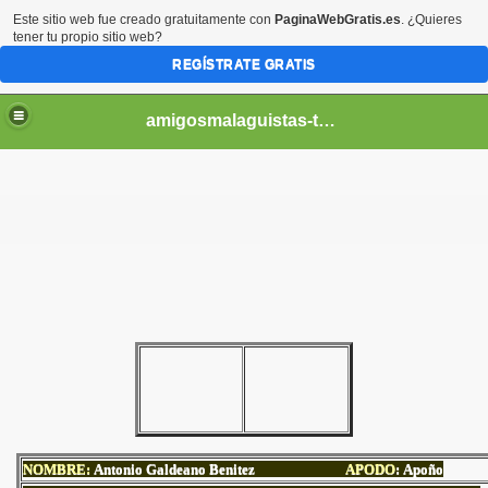
Este sitio web fue creado gratuitamente con
PaginaWebGratis.es
. ¿Quieres
tener tu propio sitio web?
REGÍSTRATE GRATIS
amigosmalaguistas-temporadas
NOMBRE:
Antonio Galdeano Benitez
APODO
: Apoño