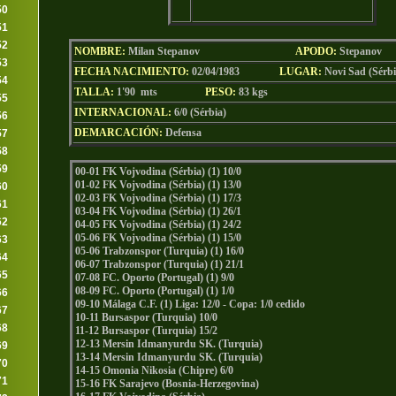
50
51
52
NOMBRE:
Milan Stepanov
AP
ODO
:
Stepanov
53
FECHA NACIMIENTO:
02/04/1983
LUGAR:
Novi Sad (Sérbi
54
TALLA:
1'90 mts
PESO:
83
kgs
55
INTERNACIONAL:
6/0 (Sérbia)
56
DEMARCACIÓN:
Defensa
57
58
59
00-01 FK Vojvodina (Sérbia) (1) 10/0
01-02 FK Vojvodina (Sérbia) (1) 13/0
60
02-03 FK Vojvodina (Sérbia) (1) 17/3
61
03-04 FK Vojvodina (Sérbia) (1) 26/1
62
04-05 FK Vojvodina (Sérbia) (1) 24/2
05-06 FK Vojvodina (Sérbia) (1) 15/0
63
05-06 Trabzonspor (Turquia) (1) 16/0
64
06-07 Trabzonspor (Turquia) (1) 21/1
65
07-08 FC. Oporto (Portugal) (1) 9/0
08-09 FC. Oporto (Portugal) (1) 1/0
66
09-10 Málaga C.F. (1) Liga: 12/0 - Copa: 1/0 cedido
67
10-11 Bursaspor (Turquia) 10/0
68
11-12 Bursaspor (Turquia) 15/2
12-13 Mersin Idmanyurdu SK. (Turquia)
69
13-14 Mersin Idmanyurdu SK. (Turquia)
70
14-15 Omonia Nikosia (Chipre) 6/0
71
15-16 FK Sarajevo (Bosnia-Herzegovina)