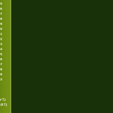
95
96
97
98
99
00
01
02
03
04
05
06
07
08
09
10
 T.)
I T.)