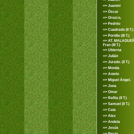
=> Juanmi
=> Óscar
=> Orozco,
=> Pedrito
=> Cuadrado (II T.)
=> Portillo (III T.)
=> AT. MALAGUEÑ
Fran (III T.)
=> Ubierna
=> Julián
=> Jurado. (II T.)
=> Monda
=> Antelo
=> Miguel Ángel.
=> Jona
=> Omar
=> Rafita (II T.)
=> Samuel (II T.)
=> Cala
=> Alex
=> Andela
=> Jesús
=> Recio.