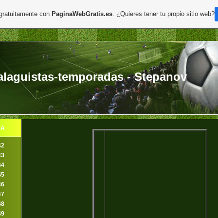
 gratuitamente con
PaginaWebGratis.es
. ¿Quieres tener tu propio sitio web?
laguistas-temporadas - Stepanov
DA
42
43
44
45
46
47
48
49