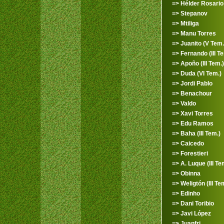
=> Hélder Rosario (
=> Stepanov
=> Mtiliga
=> Manu Torres
=> Juanito (V Tem.
=> Fernando (III Te
=> Apoño (III Tem.)
=> Duda (VI Tem.)
=> Jordi Pablo
=> Benachour
=> Valdo
=> Xavi Torres
=> Edu Ramos
=> Baha (III Tem.)
=> Caicedo
=> Forestieri
=> A. Luque (III Te
=> Obinna
=> Weligtón (III Te
=> Edinho
=> Dani Toribio
=> Javi López
=> Juanfri