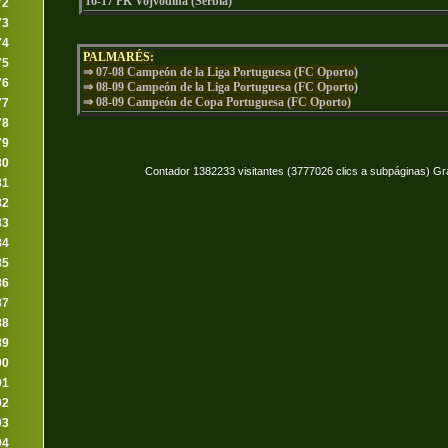
16-17 FK Vojvodina (Sérbia)
72
73
74
PALMARÉS:
75
⇒ 07-08 Campeón de la Liga Portuguesa (FC Oporto)
76
⇒
08-09 Campeón de la Liga Portuguesa (FC Oporto)
⇒ 08-09 Campeón de Copa Portuguesa (FC Oporto)
77
78
79
80
Contador 1382233 visitantes (3777026 clics a subpáginas) Gr
81
82
83
84
85
86
87
88
89
90
91
92
93
94