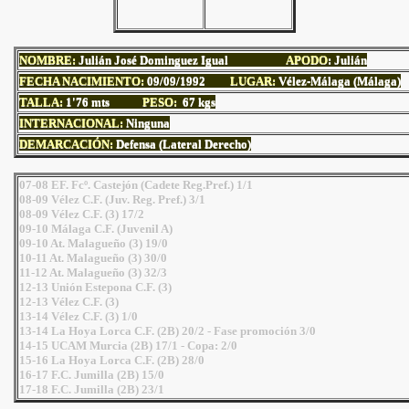
NOMBRE:
Julián José Dominguez Igual
APODO
:
Julián
FECHA NACIMIENTO:
09
/09/1992
LUGAR:
Vélez-Málaga (Málaga)
TALLA:
1'76
mts
PESO:
67 kgs
INTERNACIONAL:
Ninguna
DEMARCACIÓN:
Defensa (Lateral Derecho)
07-08 EF. Fcº. Castejón (Cadete Reg.Pref.) 1/1
08-09 Vélez C.F. (Juv. Reg. Pref.) 3/1
08-09 Vélez C.F. (3) 17/2
09-10 Málaga C.F. (Juvenil A)
09-10 At. Malagueño (3) 19/0
10-11 At. Malagueño (3) 30/0
11-12 At. Malagueño (3) 32/3
12-13 Unión Estepona C.F. (3)
12-13 Vélez C.F. (3)
13-14 Vélez C.F. (3) 1/0
13-14 La Hoya Lorca C.F. (2B) 20/2 - Fase promoción 3/0
14-15 UCAM Murcia (2B) 17/1 - Copa: 2/0
15-16 La Hoya Lorca C.F. (2B) 28/0
16-17 F.C. Jumilla (2B) 15/0
17-18 F.C. Jumilla (2B) 23/1