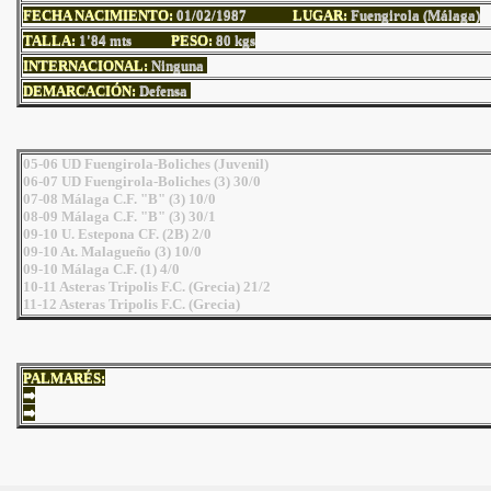
FECHA NACIMIENTO:
01/02/1987
LUGAR:
Fuengirola (Málaga)
TALLA:
1'84
mts
PESO:
80
kgs
INTERNACIONAL:
Ninguna
DEMARCACIÓN:
Defensa
05-06 UD Fuengirola-Boliches (Juvenil)
06-07 UD Fuengirola-Boliches (3) 30/0
07-08 Málaga C.F. "B" (3) 10/0
08-09 Málaga C.F. "B" (3) 30/1
09-10 U. Estepona CF. (2B) 2/0
09-10 At. Malagueño (3) 10/0
09-10 Málaga C.F. (1) 4/0
10-11 Asteras Tripolis F.C. (Grecia) 21/2
11-12 Asteras Tripolis F.C. (Grecia)
PALMARÉS:
⇒
⇒