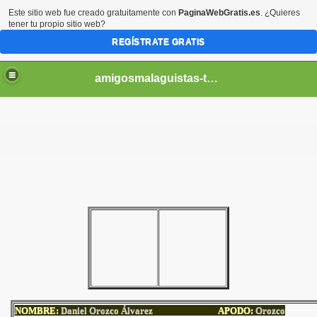
Este sitio web fue creado gratuitamente con
PaginaWebGratis.es
. ¿Quieres
tener tu propio sitio web?
REGÍSTRATE GRATIS
amigosmalaguistas-temporadas
NOMBRE:
Daniel Orozco Álvarez
APODO
:
Orozco