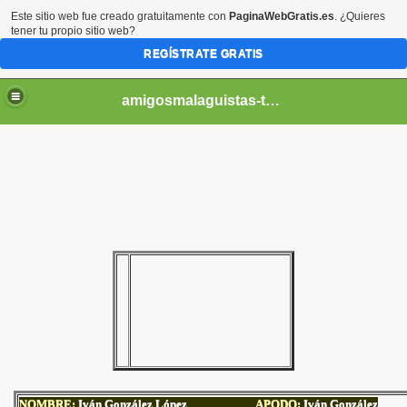
Este sitio web fue creado gratuitamente con
PaginaWebGratis.es
. ¿Quieres
tener tu propio sitio web?
REGÍSTRATE GRATIS
amigosmalaguistas-temporadas
NOMBRE:
Iván González López
APODO
:
Iván González