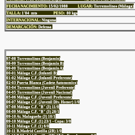
FECHA NACIMIENTO:
15/02/1988
LUGAR:
Torremolinos (Málaga)
TALLA:
1'84 mts
PESO:
80 kgs
INTERNACIONAL:
Ninguna
DEMARCACIÓN:
Defensa
97-98 Torremolinos (Benjamin)
98-99 Torremolinos (Benjamin B)
99-00 Torremolinos (Benjamin A)
00-01 Málaga C.F. (Infantil B)
01-02 Málaga C.F. (Infantil Preferente)
02-03 Puerta Blanca (Cadete Autonomico)
03-04 Torremolinos (Juvenil Preferente)
04-05 Torremolinos (Juvenil Nacional)
05-06 Málaga C.F. (Juvenil Preferente)
06-07 Málaga C.F. (Juvenil Div. Honor) 1/0
07-08 Málaga C.F. "B" (3) 11/0
08-09 Málaga C.F. "B" (3) 28/1
09-10 At. Malagueño (3) 10/1
09-10 Málaga C.F. (1) 23/1 - Copa: 3/0
10-11 Málaga C.F. (1) 6/0
10-11 R.Madrid Castilla (2B) 1/0