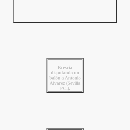
Brescia
disputando un
balón a Antonio
Álvarez (Sevilla
FC.).