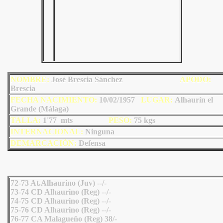
NOMBRE:
José Brescia Sánchez
AP
ODO
:
Brescia
FECHA NACIMIENTO:
10/02/1957
LU
GAR:
Alhaurín el
Grande (Málaga)
TALLA:
1'77 mts
PESO:
75
kgs
INTERNACIONAL:
Ninguna
DEMARCACIÓN:
Defensa
72-73 At.Alhaurino (Juv) --/-
73-74 CD Alhaurino (Reg) --/-
74-75 CD Alhaurino (Reg) --/-
75-76 CD Alhaurino (Reg) --/-
76-77 CA Malagueño (Reg) 38/-