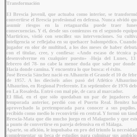
Transformación
El Brescia juvenil, que actuaba como interior, se transformó
convertirse el Brescia profesional en defensa.
Nunca olvidó que
asumir riesgos en la retaguardia puede traer funes
consecuencias. Y él, desde sus comienzos en el segundo equipo
Martiricos, vistió con sencillez sus intervenciones. Su culti
inteligencia se reflejaba en su quehacer balompédico. Cuando
jugador en olor de multitud, a los dos meses de haber debut
con el titular, cree, y confiesa: «Ando escaso de técnica p
desenvolverme en cualquier puesto» -Hoja del Lunes, 13
febrero del 78- no cabe la menor duda que sabe por donde 
Hacia donde camina. Y encuentra lo que busca: el éxito.
José Brescia Sánchez nació en Alhaurín el Grande el 10 de feb
de 1957. A los dieciséis años pasó del Atlético Alhaurino
Alhaurino, en Regional Preferente. En septiembre de 1976 deb
en La Rosaleda. Entró con mal pie, de cara al marcador.
El filial, en el que sólo quedaban un par de jugadores de
temporada anterior, perdió con el Puerto Real. Benítez ha
aprovechado la pretemporada para conocer a sus pupilos.
recibido como medio lo reconvirtió en central. Y formó un tán
Brescia-Mata que dio mucho juego en el Malagueño y que est
a punto de convertirse en pareja defensiva en el Málaga.
Aparte, su afición, le impulsaba en pro del triunfo la necesida
complementar su beca de estudios para culminar sus ambicio