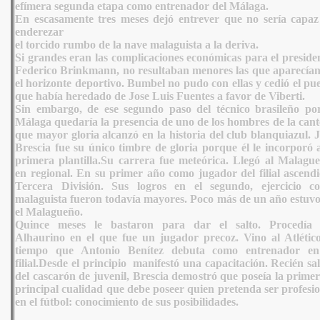
efímera segunda etapa como entrenador del Málaga.
En escasamente tres meses dejó entrever que no sería capaz
enderezar
el torcido rumbo de la nave malaguista a la deriva.
Si grandes eran las complicaciones económicas para el preside
Federico Brinkmann, no resultaban menores las que aparecían
el horizonte deportivo. Bumbel no pudo con ellas y cedió el pu
que había heredado de Jose Luis Fuentes a favor de Viberti.
Sin embargo, de ese segundo paso del técnico brasileño por
Málaga quedaría la presencia de uno de los hombres de la cant
que mayor gloria alcanzó en la historia del club blanquiazul. 
Brescia fue su único timbre de gloria porque él le incorporó 
primera plantilla.Su carrera fue meteórica. Llegó al Malague
en regional. En su primer año como jugador del filial ascendi
Tercera División. Sus logros en el segundo, ejercicio c
malaguista fueron todavía mayores. Poco más de un año estuvo
el Malagueño.
Quince meses le bastaron para dar el salto. Procedía 
Alhaurino en el que fue un jugador precoz. Vino al Atlético
tiempo que Antonio Benítez debuta como entrenador en
filial.Desde el principio manifestó una capacitación. Recién sa
del cascarón de juvenil, Brescia demostró que poseía la prime
principal cualidad que debe poseer quien pretenda ser profesi
en el fútbol: conocimiento de sus posibilidades.