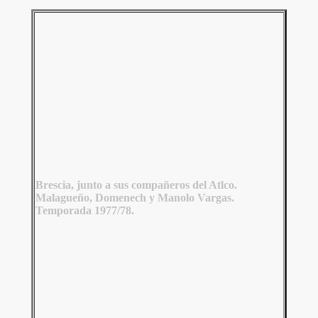
Brescia, junto a sus compañeros del Atlco.
Malagueño, Domenech y Manolo Vargas.
Temporada 1977/78.