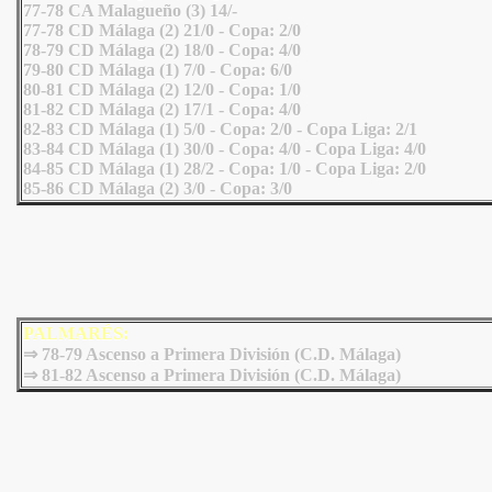
77-78 CA Malagueño (3) 14/-
77-78 CD Málaga (2) 21/0 - Copa: 2/0
78-79 CD Málaga (2) 18/0 - Copa: 4/0
79-80 CD Málaga (1) 7/0 - Copa: 6/0
80-81 CD Málaga (2) 12/0 - Copa: 1/0
81-82 CD Málaga (2) 17/1 - Copa: 4/0
82-83 CD Málaga (1) 5/0 - Copa: 2/0 - Copa Liga: 2/1
83-84 CD Málaga (1) 30/0 - Copa: 4/0 - Copa Liga: 4/0
84-85 CD Málaga (1) 28/2 - Copa: 1/0 - Copa Liga: 2/0
85-86 CD Málaga (2) 3/0 - Copa: 3/0
PALMARÉS:
⇒
78-79 Ascenso a Primera División (C.D. Málaga)
⇒
81-82 Ascenso a Primera División (C.D. Málaga)