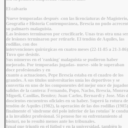
El calvario
Nueve temporadas después -con las licenciaturas de Magisterio
Geografía e Historia Contemporánea, Brescia no pudo acrecen
su palmarés malaguista.
Las lesiones terminaron por crucificarle. Unas tras otra una ser
de lesiones terminaron por retirarle. El tendón de Aquiles, las
rodillas, con dos
intervenciones quirúrgicas en cuatro meses (22-11-85 a 21-3-86)
Tuvo que desistir.
Sus números en el 'ranking' malaguista se pudieron haber
mejorado. Por temporadas jugadas- nueve- sólo le superaban
doce profesionales y en
cuanto a actuaciones, Pepe Brescia estaba en el cuadro de los
grandes. A sus títulos universitarios unía los deportivos y se
convertía en uno de los componentes del mejor once de jugador
salidos de la cantera: Fernando, Popo, Nacho, Brescia, Monrea
Migueli, Canillas, Benítez; Juan Carlos, Bernardi y Jose. Más 
doscientos encuentros oficiales en su haber. Superó la rotura de
tendón de Aquiles (1982), la operación de las dos rodillas (1985)
finalmente el 'síndrome del polo inferior de las rotulas' le cond
a la invalidez profesional. Si penoso fue su enfrentamiento al
bisturí, no lo resultó menos ante los tribunales.
Igual que triunfó en el fútbol y en la universidad, también lo