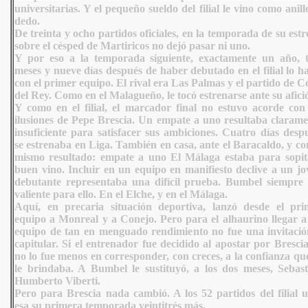
universitarias. Y el pequeño sueldo del filial le vino como anill
dedo.
De treinta y ocho partidos oficiales, en la temporada de su est
sobre el césped de Martiricos no dejó pasar ni uno.
Y por eso a la temporada siguiente, exactamente un año, t
meses y nueve días después de haber debutado en el filial lo h
con el primer equipo. El rival era Las Palmas y el partido de 
del Rey. Como en el Malagueño, le tocó estrenarse ante su afici
Y como en el filial, el marcador final no estuvo acorde con 
ilusiones de Pepe Brescia. Un empate a uno resultaba clarame
insuficiente para satisfacer sus ambiciones. Cuatro días desp
se estrenaba en Liga. También en casa, ante el Baracaldo, y co
mismo resultado: empate a uno El Málaga estaba para sopit
buen vino. Incluir en un equipo en manifiesto declive a un jo
debutante representaba una difícil prueba. Bumbel siempre 
valiente para ello. En el Elche, y en el Málaga.
Aquí, en precaria situación deportiva, lanzó desde el pri
equipo a Monreal y a Conejo. Pero para el alhaurino llegar a
equipo de tan en menguado rendimiento no fue una invitació
capitular. Si el entrenador fue decidido al apostar por Brescia
no lo fue menos en corresponder, con creces, a la confianza qu
le brindaba. A Bumbel le sustituyó, a los dos meses, Sebast
Humberto Viberti.
Pero para Brescia nada cambió. A los 52 partidos del filial u
esa su primera temporada veintitrés más.