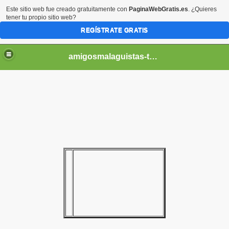
Este sitio web fue creado gratuitamente con
PaginaWebGratis.es
. ¿Quieres
tener tu propio sitio web?
REGÍSTRATE GRATIS
amigosmalaguistas-temporadas